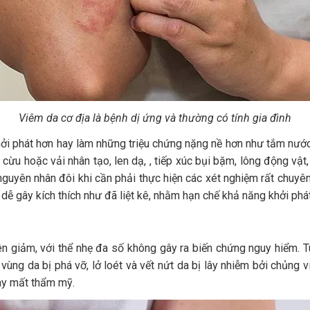
Viêm da cơ địa là bệnh dị ứng và thường có tính gia đình
ởi phát hơn hay làm những triệu chứng nặng nề hơn như tắm nước 
cừu hoặc vải nhân tạo, len dạ, , tiếp xúc bụi bặm, lông động vật
ếm nguyên nhân đôi khi cần phải thực hiện các xét nghiệm rất chu
ễ gây kích thích như đã liệt kê, nhằm hạn chế khả năng khởi phá
n giảm, với thể nhẹ đa số không gây ra biến chứng nguy hiểm. T
vùng da bị phá vỡ, lở loét và vết nứt da bị lây nhiễm bởi chủng vi
 gây mất thẩm mỹ.