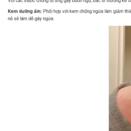
Với các thuốc chống dị ứng gây buồn ngủ, bác sĩ thường kê ch
Kem dưỡng ẩm:
Phối hợp với kem chống ngứa làm giảm thiểu
nẻ sẽ làm dễ gây ngứa.