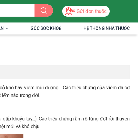
Gửi đơn thuốc
ÂN
GÓC SỨC KHOẺ
HỆ THỐNG NHÀ THUỐC
 cỏ khô hay viêm mũi dị ứng... Các triệu chứng của viêm da cơ
 điểm nào trong đời.
ấp khuỷu tay...). Các triệu chứng rầm rộ từng đợt rồi thuyên
ệt mỏi và khó chịu.