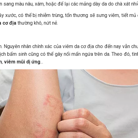
ển sang màu nâu, xám, hoặc để lại các mảng dày da do chà xát nhi
ầy xước, có thể bị nhiễm trùng, tổn thương sẽ sưng viêm, tiết mủ 
 cơ địa
thường khô, nứt nẻ.
nh. Nguyên nhân chính xác của viêm da cơ địa cho đến nay vẫn chư
 dịch bẩm sinh cũng có thể gây nổi mẩn ngứa trên da. Theo đó, tì
n
,
viêm mũi dị ứng
...