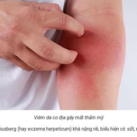
Viêm da cơ địa gây mất thẩm mỹ
usberg (hay eczema herpeticum) khá nặng nề, biểu hiện có sốt, mệ