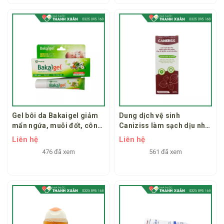
Gel bôi da Bakaigel giảm
Dung dịch vệ sinh
mẩn ngứa, muỗi đốt, côn
Caniziss làm sạch dịu nhẹ,
trùng cắn
ngăn ngừa viêm ngứa, duy
Liên hệ
Liên hệ
trì độ ẩm và pH tự nhiên
476 đã xem
561 đã xem