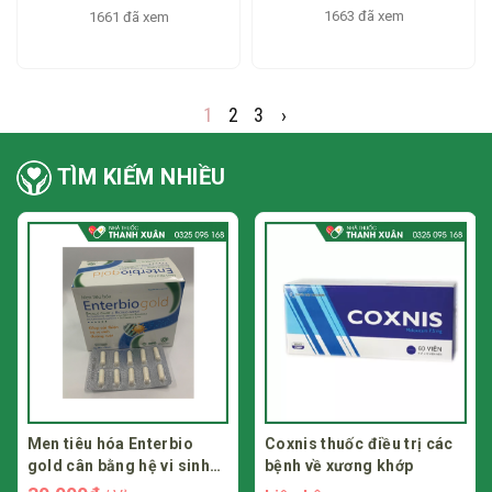
trên da
nứt nẻ môi, giúp da môi
1663 đã xem
1661 đã xem
căng mịn
1
2
3
›
TÌM KIẾM NHIỀU
Men tiêu hóa Enterbio
Coxnis thuốc điều trị các
gold cân bằng hệ vi sinh
bệnh về xương khớp
đường ruột