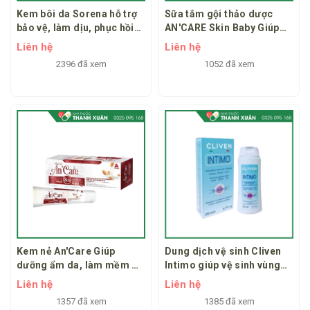
Kem bôi da Sorena hỗ trợ
Sữa tắm gội thảo dược
bảo vệ, làm dịu, phục hồi
AN'CARE Skin Baby Giúp
tổn thương do bỏng và sau
làm sạch nhẹ nhàng,
Liên hệ
Liên hệ
xạ trị
kháng khuẩn, làm dịu mát
2396 đã xem
1052 đã xem
da, chăm sóc và bảo vệ da
bé.
Kem nẻ An'Care Giúp
Dung dịch vệ sinh Cliven
dưỡng ẩm da, làm mềm da
Intimo giúp vệ sinh vùng
cho làn da khỏe mạnh hơn
kín, duy trì độ ẩm cho da
Liên hệ
Liên hệ
1357 đã xem
1385 đã xem