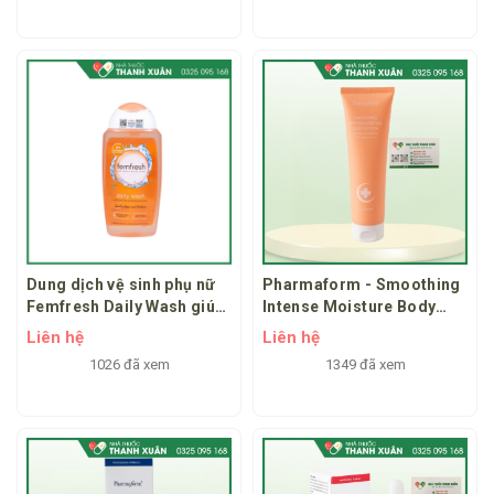
Dung dịch vệ sinh phụ nữ
Pharmaform - Smoothing
Femfresh Daily Wash giúp
Intense Moisture Body
làm sạch, khử mùi, làm
Lotion giúp loại bỏ tế bào
Liên hệ
Liên hệ
thơm vùng kín
chết cơ thể dịu nhẹ
1026 đã xem
1349 đã xem