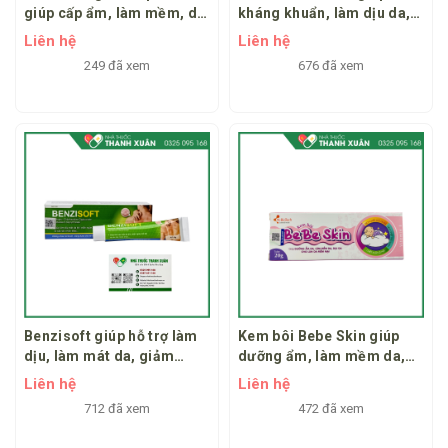
giúp cấp ẩm, làm mềm, dịu
kháng khuẩn, làm dịu da,
da
hỗ trựo giảm mụn nhọt
Liên hệ
Liên hệ
rôm sảy, bỏng, hăm tã
249 đã xem
676 đã xem
Benzisoft giúp hỗ trợ làm
Kem bôi Bebe Skin giúp
dịu, làm mát da, giảm
dưỡng ẩm, làm mềm da,
ngứa, giảm viêm da, hỗ trợ
dịu da
Liên hệ
Liên hệ
làm mềm và dưỡng ẩm da
712 đã xem
472 đã xem