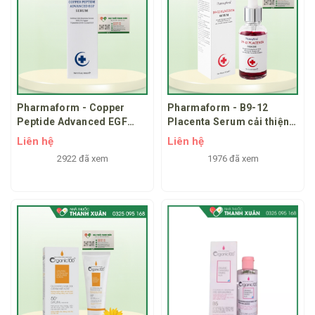
Pharmaform - Copper
Pharmaform - B9-12
Peptide Advanced EGF
Placenta Serum cải thiện
Serum - Giúp củng cố hàng
tình trạng viêm da, khô rát
Liên hệ
Liên hệ
rào bảo vệ tái tạo làn da
và mụn trứng cá
2922 đã xem
1976 đã xem
tổn thương