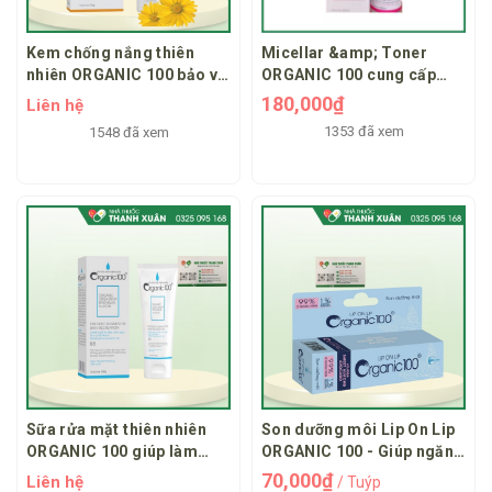
Kem chống nắng thiên
Micellar &amp; Toner
nhiên ORGANIC 100 bảo vệ
ORGANIC 100 cung cấp
da nhạy cảm trước tác hại
dưỡng chất, độ ẩm cho làn
180,000₫
Liên hệ
của ánh mặt trời
da sạch sẽ, mịn màng
1353 đã xem
1548 đã xem
Sữa rửa mặt thiên nhiên
Son dưỡng môi Lip On Lip
ORGANIC 100 giúp làm
ORGANIC 100 - Giúp ngăn
sạch bã nhờn và bụi bẩn
ngừa bong tróc, khô và
70,000₫
Liên hệ
/ Tuýp