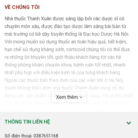
VỀ CHÚNG TÔI
Nhà thuốc Thanh Xuân được sáng lập bởi các dược sĩ có
chuyên môn sâu, được đào tạo dược lâm sàng bài bản từ
mái trường có bề dày truyền thống là Đại học Dược Hà Nội.
Với mong muốn sử dụng thuốc an toàn hiệu quả, tiết kiệm,
hạn chế sử dụng kháng sinh, corticoid chúng tôi có thể đưa
ra những lời khuyên tốt, giới thiệu khách hàng tới các hệ
thống phòng khám chuyên khoa, bệnh viện tốt nhất, nhanh
nhất phù hợp với điều kiện kinh tế của từng khách hàng.
Ngoài các thuốc bán theo đơn của các viện lớn ở Hà Nội,
thuốc không theo đơn, nhà thuốc Thanh Xuân cũng có đa
dạng các sản phẩm từ thực phẩm chức năng, mỹ phẩm, thiết
Xem thêm
bị y tế, vật tư tiêu hao để quý khách hàng yên tâm đặt trọn
niềm tin.
THÔNG TIN LIÊN HỆ
SỨ MỆNH
Nhà thuốc Thanh Xuân cam kết mang tới những sản phẩm,
Số điện thoại: 0387651168