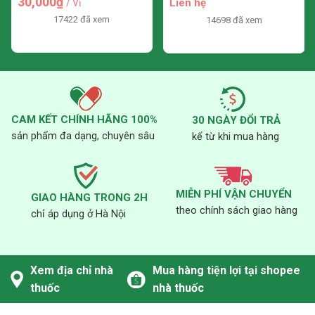
30,000₫
Liên hệ
/ Vỉ
17422 đã xem
14698 đã xem
CAM KẾT CHÍNH HÃNG 100%
30 NGÀY ĐỔI TRẢ
sản phẩm đa dạng, chuyên sâu
kể từ khi mua hàng
MIỄN PHÍ VẬN CHUYỂN
GIAO HÀNG TRONG 2H
theo chính sách giao hàng
chỉ áp dụng ở Hà Nội
Xem địa chỉ nhà
Mua hàng tiện lợi tại shopee
thuốc
nhà thuốc