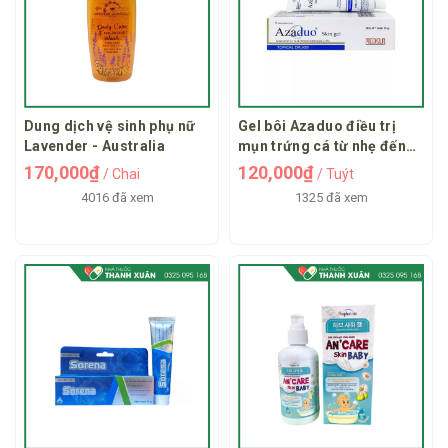
Dung dịch vệ sinh phụ nữ
Gel bôi Azaduo điều trị
Lavender - Australia
mụn trứng cá từ nhẹ đến
vừa
170,000₫
120,000₫
/ Chai
/ Tuýt
4016 đã xem
1325 đã xem