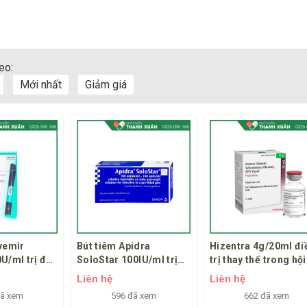
eo:
Mới nhất
Giảm giá
vemir
Bút tiêm Apidra
Hizentra 4g/20ml đi
U/ml trị đái
SoloStar 100IU/ml trị
trị thay thế trong hội
đái tháo đường (5 cây x
chứng suy giảm miễ
Liên hệ
Liên hệ
3ml)
dịch nguyên phát, li
đã xem
596 đã xem
662 đã xem
pháp điều hòa miễn