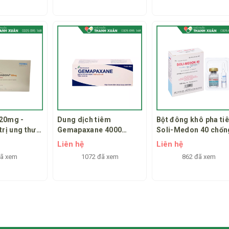
dịch
20mg -
Dung dịch tiêm
Bột đông khô pha ti
trị ung thư
Gemapaxane 4000
Soli-Medon 40 chốn
ệt
UI/0,4 ml dự phòng, trị
viêm, giảm miễn dịc
Liên hệ
Liên hệ
huyết khối (6 bơm tiêm
lọ bột + 1 ống 1ml
đã xem
1072 đã xem
862 đã xem
x 0,4 ml)