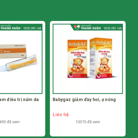
ảm đầy hơi, ợ nóng
Viên đặt hỗ trợ phụ khoa
Climafort Lacto
70,000₫
/ hộp
9330 đã xem
10370 đã xem