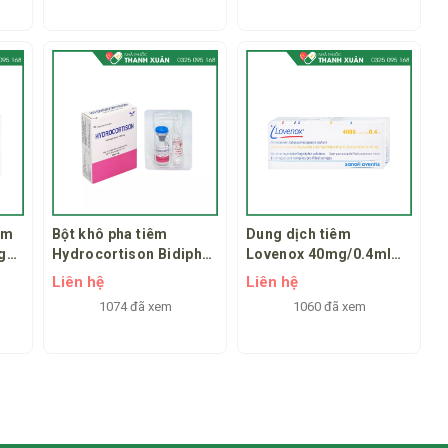
êm
Bột khô pha tiêm
Dung dịch tiêm
g
Hydrocortison Bidiphar
Lovenox 40mg/0.4ml
h 1
100mg chống viêm, dị
dự phòng huyết khối
Liên hệ
Liên hệ
ứng 1 lọ bột + 1 ống 2ml
1074 đã xem
1060 đã xem