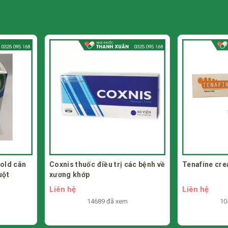
 các bệnh về
Tenafine cream điều trị nấm da
Babygaz gi
Liên hệ
Liên hệ
m
10493 đã xem