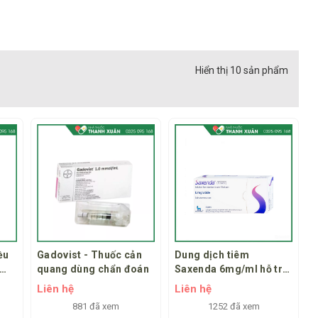
Hiển thị 10 sản phẩm
ều
Gadovist - Thuốc cản
Dung dịch tiêm
quang dùng chẩn đoán
Saxenda 6mg/ml hỗ trợ
n
cho chế độ ăn giảm
Liên hệ
Liên hệ
ệu
calo
881 đã xem
1252 đã xem