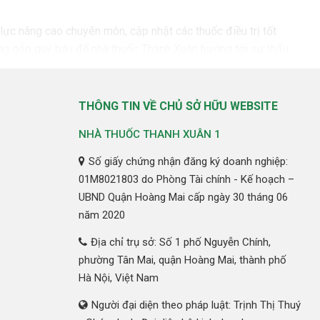
lực nâng cao chuyên môn, cập nhật các thuốc điều trị tốt
đóng góp quý báu để nhà thuốc Thanh Xuân hướng tới sự thấu
hâu tiếp nhận đơn thuốc, thông tin đến dịch vụ chăm sóc khách
THÔNG TIN VỀ CHỦ SỞ HỮU WEBSITE
g lúc
NHÀ THUỐC THANH XUÂN 1
n, giá được niêm yết rõ ràng và cam kết luôn luôn tốt nhất
Số giấy chứng nhận đăng ký doanh nghiệp:
01M8021803 do Phòng Tài chính - Kế hoạch –
UBND Quận Hoàng Mai cấp ngày 30 tháng 06
năm 2020
Địa chỉ trụ sở: Số 1 phố Nguyễn Chính,
phường Tân Mai, quận Hoàng Mai, thành phố
Hà Nội, Việt Nam
Người đại diện theo pháp luật: Trịnh Thị Thuý