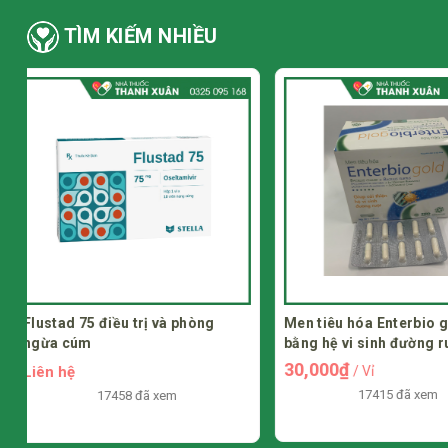
TÌM KIẾM NHIỀU
Men tiêu hóa Enterbio gold cân
Coxnis thuốc điều trị
bằng hệ vi sinh đường ruột
xương khớp
30,000₫
Liên hệ
/ Vỉ
17415 đã xem
14689 đã xe