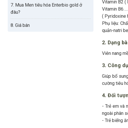
Vitamin B2 ( Rib
7. Mua Men tiêu hóa Enterbio gold ở
Vitamin B6
đâu?
( Pyridoxine 
Phụ liệu: Chấ
8. Giá bán
quản-natri be
2. Dạng b
Viên nang m
3. Công d
Giúp bổ sung
cường tiêu h
4. Đối tư
- Trẻ em và n
ngoài phân số
- T