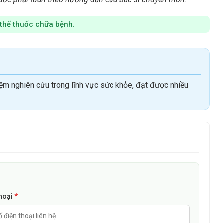
ốc Thanh Xuân 1 - địa chỉ tại Số 1 Nguyễn Chính, phường Tân
c nhắn tin qua số hotline của nhà thuốc là: 0325095168 hoặc
 thế thuốc chữa bệnh.
hoảng 30.000/vỉ tùy từng địa chỉ mua hàng và giá có thể giao
nhau để mua được thuốc đảm bảo chất lượng và giá thành hợp
ệm nghiên cứu trong lĩnh vực sức khỏe, đạt được nhiều
ăm khám và hỏi ý kiến bác sĩ có kiến thức chuyên môn để sử
thoại
*