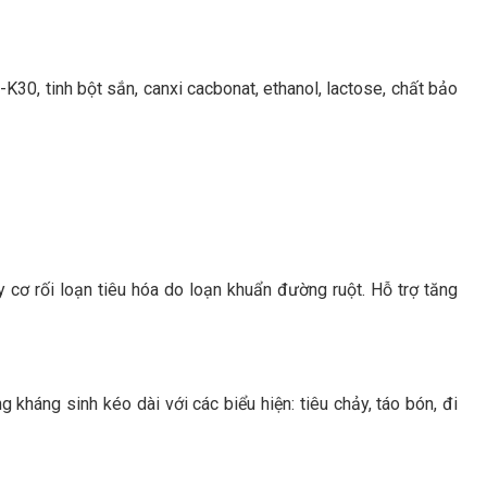
K30, tinh bột sắn, canxi cacbonat, ethanol, lactose, chất bảo
uy cơ rối loạn tiêu hóa do loạn khuẩn đường ruột. Hỗ trợ tăng
 kháng sinh kéo dài với các biểu hiện: tiêu chảy, táo bón, đi
a kém, kém hấp thu.