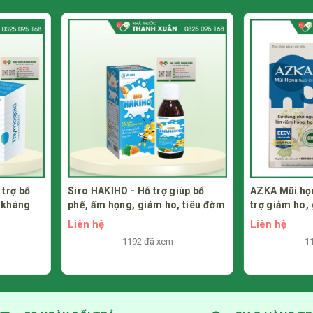
giúp bổ
AZKA Mũi họng người lớn - Hỗ
Hemketsu - 
o, tiêu đờm
trợ giảm ho, giảm đờm, giúp
máu do thiế
giảm đau rát họng
Liên hệ
Liên hệ
1176 đã xem