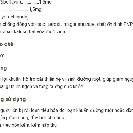
oflavin)....................1,5mg
…………………………….1,5mg
hydrochloride)
t chống đông vón-talc, aerosil, magie stearate, chất ổn định PVP-
nzoat, kali sorbat vừa đủ 1 viên.
ào chế
ềm
ụng
 lợi khuẩn, hỗ trợ cải thiện hệ vi sinh đường ruột, giúp giảm ng
óa, giúp ăn ngon và tăng cường sức khỏe.
ợng sử dụng
gười lớn bị rối loạn tiêu hóa do loạn khuẩn đường ruột hoặc dùng
ng, đau bụng, đầy hơi, khó tiêu.
rẻ biếng ăn, tiêu hó