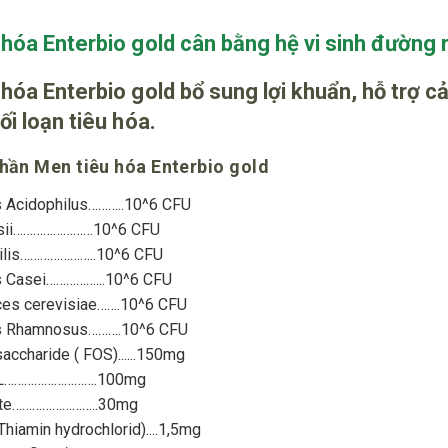
 hóa Enterbio gold cân bằng hệ vi sinh đường 
hóa Enterbio gold bổ sung lợi khuẩn, hỗ trợ cả
ối loạn tiêu hóa.
hần Men tiêu hóa Enterbio gold
s Acidophilus………..10^6 CFU
ausii……………………10^6 CFU
tilis…………………..10^6 CFU
s Casei……………...10^6 CFU
es cerevisiae…….10^6 CFU
us Rhamnosus……….10^6 CFU
accharide ( FOS)......150mg
CL……………………….100mg
ate……………………..30mg
Thiamin hydrochlorid)....1,5mg