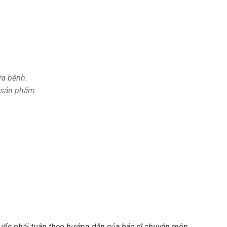
ữa bệnh.
 sản phẩm.
 nước. Mọi người nên tìm hiểu thông tin nhà thuốc thật kỹ để
.
huốc phải tuân theo hướng dẫn của bác sĩ chuyên môn.