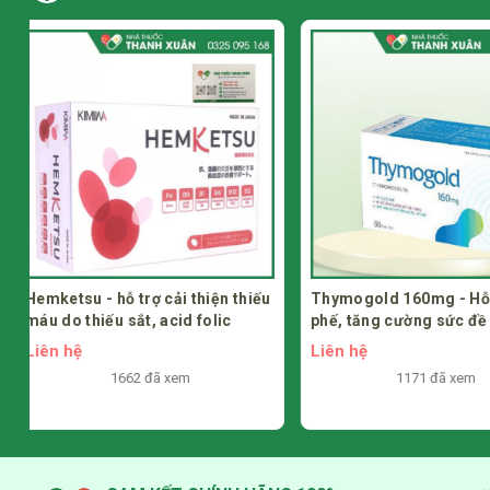
Thymogold 160mg - Hỗ trợ bổ
Siro HAKIHO - Hỗ trợ 
phế, tăng cường sức đề kháng
phế, ấm họng, giảm h
Liên hệ
Liên hệ
1171 đã xem
1192 đã xem