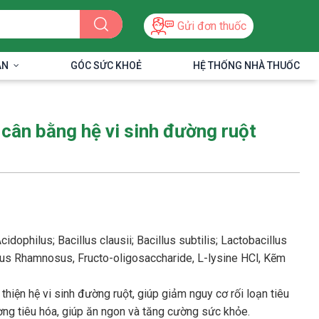
Gửi đơn thuốc
ÂN
GÓC SỨC KHOẺ
HỆ THỐNG NHÀ THUỐC
 cân bằng hệ vi sinh đường ruột
cidophilus; Bacillus clausii; Bacillus subtilis; Lactobacillus
lus Rhamnosus, Fructo-oligosaccharide, L-lysine HCl, Kẽm
 thiện hệ vi sinh đường ruột, giúp giảm nguy cơ rối loạn tiêu
ờng tiêu hóa, giúp ăn ngon và tăng cường sức khỏe.