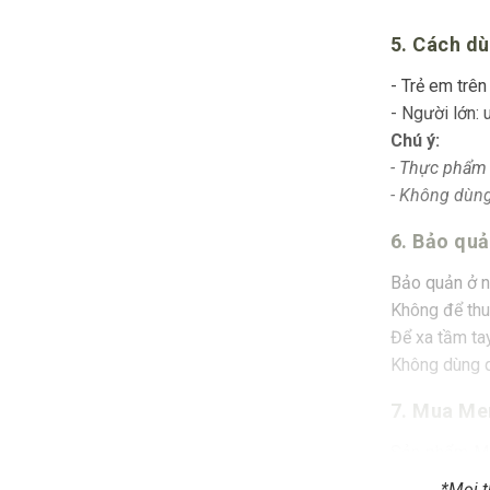
5. Cách dù
- Trẻ em trên
- Người lớn: 
Chú ý:
- Thực phẩm 
- Không dùng
6. Bảo qu
Bảo quản ở nơ
Không để thuố
Để xa tầm ta
Không dùng q
7. Mua Men
Sản phẩm Men
tránh mua phả
*Mọi t