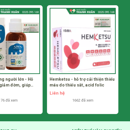
hỗ trợ cải thiện thiếu
Thymogold 160mg - Hỗ trợ bổ
u sắt, acid folic
phế, tăng cường sức đề kháng
Liên hệ
1662 đã xem
1171 đã xem