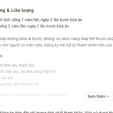
ng & Liều lượng
 6 tuổi: uống 1 viên/lần, ngày 2 lần trước bữa ăn
uống 2 viên/lần, ngày 2 lần trước bữa ăn.
này không phải là thuốc, không có chức năng thay thế thuốc ch
 cho người có mẫn cảm, kiêng kỵ với bất kỳ thành phần nào của
ản
i khô ráo, tránh ẩm.
c tiếp xúc với ánh nắng mặt trời.
y trẻ em
uá hạn ghi trên bao bì.
 tiêu hóa Enterbio gold ở đâu?
Xem thêm
 tiêu hóa Enterbio gold có bán tại các nhà thuốc uy tín trên cả
i hàng giả, hàng kém chất lượng, ảnh hưởng đến quá trình điều trị
hông tin trên đây chỉ mang tính chất tham khảo. Việc sử dụng t