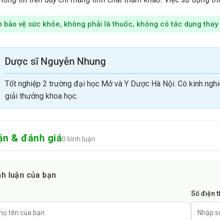
ùng có thể mua sản phẩm Men tiêu hóa Enterbio gold tại nhà thu
àng Mai, Hà Nội. Ngoài ra, khách hàng cũng có thể gọi điện hoặ
bảo vệ sức khỏe, không phải là thuốc, không có tác dụng thay
bsite nhà thuốc để được nhân viên tư vấn và chăm sóc tận tình.
Dược sĩ Nguyễn Nhung
tiêu hóa Enterbio gold trên thị trường hiện nay dao động trong k
i điểm. Mọi người có thể tham khảo giá tại các nhà thuốc khác 
Tốt nghiệp 2 trường đại học Mở và Y Dược Hà Nội. Có kinh nghi
giải thưởng khoa học.
 tin trên chỉ mang tính chất tham khảo, mọi người nên đến th
và hiệu quả.”
ận & đánh giá
0 bình luận
nh luận của bạn
Số điện 