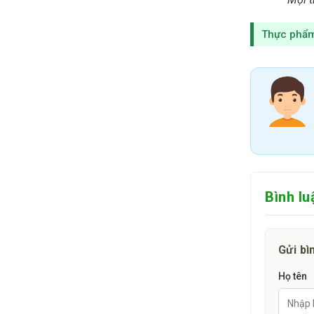
Người tiêu d
Mai, quận Ho
Thực phẩm 
nhắn trên we
8. Giá bán
Giá bán Men 
động tùy thờ
lý nhất.
“Những thông
dụng an toàn 
Bình lu
Gửi bì
Họ tên