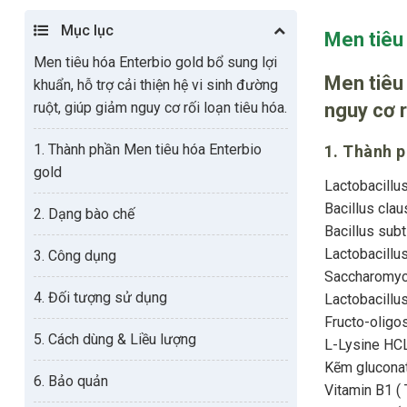
Mục lục
Men tiêu
Men tiêu hóa Enterbio gold bổ sung lợi
Men tiêu 
khuẩn, hỗ trợ cải thiện hệ vi sinh đường
ruột, giúp giảm nguy cơ rối loạn tiêu hóa.
nguy cơ r
1. Thành phần Men tiêu hóa Enterbio
1. Thành p
gold
Lactobacillu
Bacillus cl
2. Dạng bào chế
Bacillus sub
Lactobacillu
3. Công dụng
Saccharomyc
4. Đối tượng sử dụng
Lactobacill
Fructo-oligos
5. Cách dùng & Liều lượng
L-Lysine H
Kẽm glucon
6. Bảo quản
Vitamin B1 ( 