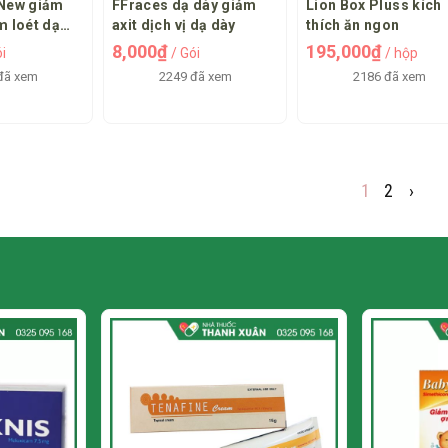
 New giảm
FFraces dạ dày giảm
Lion Box Pluss kích
m loét dạ
axit dịch vị dạ dày
thích ăn ngon
g
8,000₫
195,000₫
ói
/ Gói
/ hộp
đã xem
2249 đã xem
2186 đã xem
1
2
›