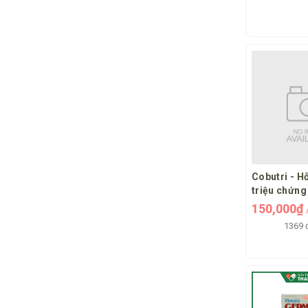
đường ruột
Cobutri - H
triệu chứng 
táo bón và 
150,000₫
thành mạch
1369 