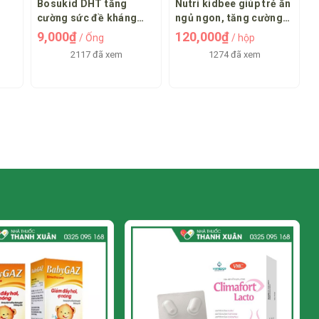
Bosukid DHT tăng
Nutri kidbee giúp trẻ ăn
cường sức đề kháng
ngủ ngon, tăng cường
cho bé
tiêu hóa
9,000₫
120,000₫
/ Ống
/ hộp
2117 đã xem
1274 đã xem