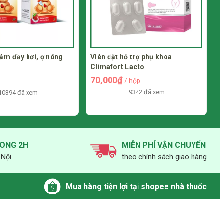
ảm đầy hơi, ợ nóng
Viên đặt hỗ trợ phụ khoa
Climafort Lacto
70,000₫
/ hộp
9342 đã xem
10394 đã xem
RONG 2H
MIỄN PHÍ VẬN CHUYỂN
 Nội
theo chính sách giao hàng
Mua hàng tiện lợi tại shopee nhà thuốc