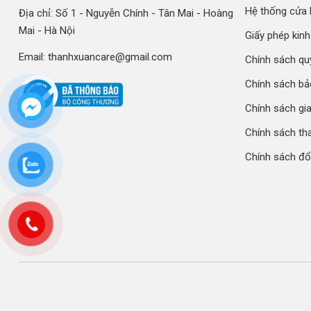
thị trường.
Hệ thống cửa
Địa chỉ: Số 1 - Nguyễn Chính - Tân Mai - Hoàng
+ Tư vấn thuốc online 24/7
Mai - Hà Nội
Giấy phép kin
+ Hỗ trợ đổi trả, giao hàng tận nơi
Email: thanhxuancare@gmail.com
Chính sách qu
Chính sách b
Chính sách gi
Chính sách th
Chính sách đổi