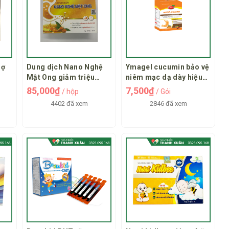
rợ
Dung dịch Nano Nghệ
Ymagel cucumin bảo vệ
Mật Ong giảm triệu
niêm mạc dạ dày hiệu
chứng viêm dạ dày
quả
85,000₫
7,500₫
/ hộp
/ Gói
4402 đã xem
2846 đã xem