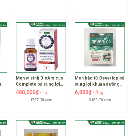
Men vi sinh BioAmicus
Men bào tử Deverlop bổ
s
Complete bổ sung lợi
sung lợi khuẩn đường
khuẩn, tăng cường đề
ruột
480,000₫
6,000₫
/ Lọ
/ Ống
kháng
1797 đã xem
3189 đã xem