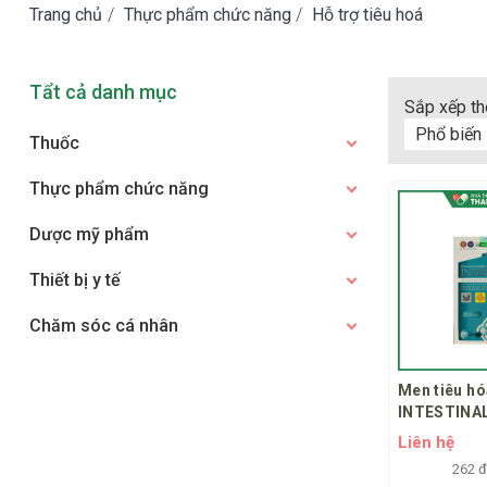
Trang chủ
/
Thực phẩm chức năng
/
Hỗ trợ tiêu hoá
Tẩt cả danh mục
Sắp xếp th
Phổ biến
Thuốc
Thực phẩm chức năng
Dược mỹ phẩm
Thiết bị y tế
Chăm sóc cá nhân
Men tiêu hó
INTESTINAL
sung lợi kh
Liên hệ
ruột, giảm r
262 
hóa do loạ