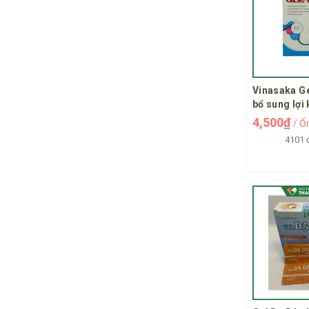
Vinasaka G
bổ sung lợi
thiện hệ vi
4,500₫
/ Ố
ruột
4101 