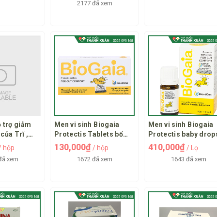
2177 đã xem
ỗ trợ giảm
Men vi sinh Biogaia
Men vi sinh Biogaia
của Trĩ ,
Protectis Tablets bổ
Protectis baby drop
tăng sức bền
sung lợi khuẩn
cải thiện hệ vi sinh
130,000₫
410,000₫
/ hộp
/ hộp
/ Lọ
đường ruột
đã xem
1672 đã xem
1643 đã xem