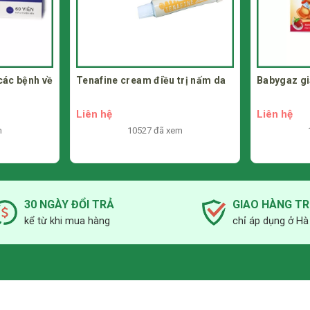
 các bệnh về
Tenafine cream điều trị nấm da
Babygaz gi
Liên hệ
Liên hệ
m
10527 đã xem
30 NGÀY ĐỔI TRẢ
GIAO HÀNG T
kể từ khi mua hàng
chỉ áp dụng ở Hà