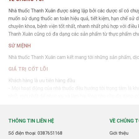
Nhà thuốc Thanh Xuân được sáng lập bởi các dược sĩ có chu
muốn sử dụng thuốc an toàn hiệu quả, tiết kiệm, hạn chế sử d
chuyên khoa, bệnh viện tốt nhất, nhanh nhất phù hợp với điều
Thanh Xuân cũng có đa dạng các sản phẩm từ thực phẩm chức n
SỨ MỆNH
Nhà thuốc Thanh Xuân cam kết mang tới những sản phẩm, dịch 
GIÁ TRỊ CỐT LÕI
Khách hàng là ưu tiên hàng đầu
- Mọi hoạt động của nhà thuốc đều hướng tới trọng tâm là kh
nhất, mới nhất để phục vụ và làm hài lòng nhu cầu đa dạng c
cảm và đưa ra những lời khuyên chân thành tốt nhất.
- Chất lượng sản phẩm, dịch vụ, chuyên môn tốt nhất làm nê
+ Đội ngũ nhân viên của nhà thuốc Thanh Xuân đều là dược sĩ 
THÔNG TIN LIÊN HỆ
VỀ CHÚNG T
hàng sau bán hàng nhằm đảm bảo nguyên tắc 5 Đúng: Đúng ng
Số điện thoại: 0387651168
Giới thiệu
+ Các sản phẩm bán tại nhà thuốc đều là sản phẩm chính hãng