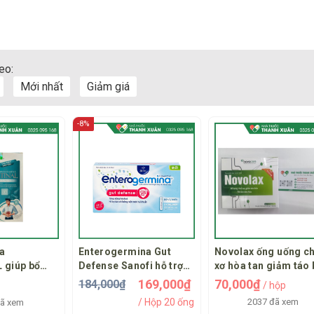
eo:
Mới nhất
Giảm giá
-8%
a
Enterogermina Gut
Novolax ống uống c
 giúp bổ
Defense Sanofi hỗ trợ
xơ hòa tan giảm táo
uẩn đường
bảo vệ đường ruột
169,000₫
70,000₫
184,000₫
/ hộp
ối loạn tiêu
/ Hộp 20 ống
2037 đã xem
đã xem
n khuẩn