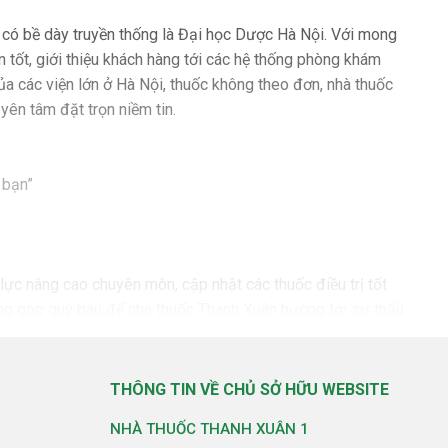
có bề dày truyền thống là Đại học Dược Hà Nội. Với mong
n tốt, giới thiệu khách hàng tới các hệ thống phòng khám
ủa các viện lớn ở Hà Nội, thuốc không theo đơn, nhà thuốc
ên tâm đặt trọn niềm tin.
 bạn”
lực nâng cao chuyên môn, cập nhật các thuốc điều trị tốt
đóng góp quý báu để nhà thuốc Thanh Xuân hướng tới sự thấu
hâu tiếp nhận đơn thuốc, thông tin đến dịch vụ chăm sóc khách
THÔNG TIN VỀ CHỦ SỞ HỮU WEBSITE
g lúc
NHÀ THUỐC THANH XUÂN 1
n, giá được niêm yết rõ ràng và cam kết luôn luôn tốt nhất