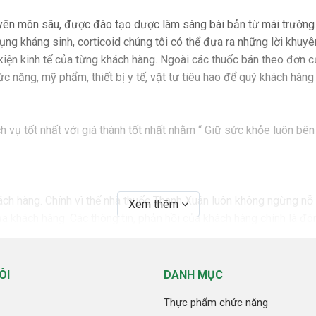
yên môn sâu, được đào tạo dược lâm sàng bài bản từ mái trường 
ụng kháng sinh, corticoid chúng tôi có thể đưa ra những lời khuyê
 kiện kinh tế của từng khách hàng. Ngoài các thuốc bán theo đơn c
ăng, mỹ phẩm, thiết bị y tế, vật tư tiêu hao để quý khách hàng y
vụ tốt nhất với giá thành tốt nhất nhằm “ Giữ sức khỏe luôn bên
ách hàng. Chính vì thế nhà thuốc Thanh Xuân luôn không ngừng nỗ 
Xem thêm
ủa khách hàng. Các thông tin, phản hồi của khách hàng chính là 
n thương hiệu nhà thuốc Thanh Xuân
có chuyên môn tốt, làm việc dưới qui trình quản lý chặt chẽ từ k
ÔI
DANH MỤC
ười dùng - Đúng thuốc - Đúng liều dùng - Đúng cách dùng - Đún
Thực phẩm chức năng
, được thẩm định chất lượng kỹ càng từ khâu đầu vào đến bảo quả