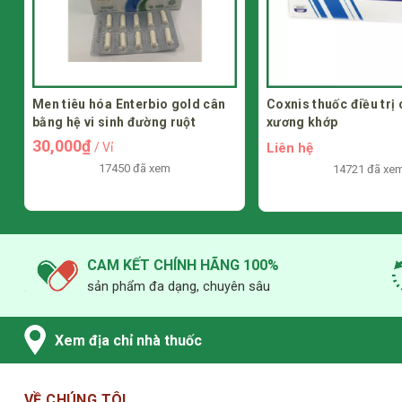
Men tiêu hóa Enterbio gold cân
Coxnis thuốc điều trị
bằng hệ vi sinh đường ruột
xương khớp
30,000₫
Liên hệ
/ Vỉ
17450 đã xem
14721 đã xe
CAM KẾT CHÍNH HÃNG 100%
sản phẩm đa dạng, chuyên sâu
Xem địa chỉ nhà thuốc
VỀ CHÚNG TÔI