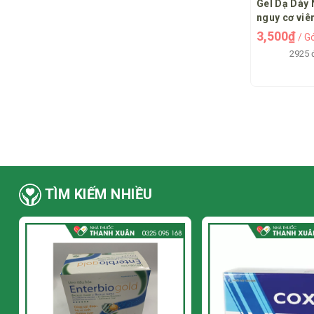
Gel Dạ Dày
nguy cơ viê
dày tá tràn
3,500₫
/ G
2925 
TÌM KIẾM NHIỀU