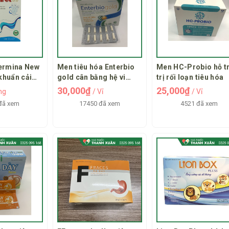
ermina New
Men tiêu hóa Enterbio
Men HC-Probio hỗ t
 khuẩn cải
gold cân bằng hệ vi
trị rối loạn tiêu hóa
 sinh đường
sinh đường ruột
30,000₫
25,000₫
ng
/ Vỉ
/ Vỉ
đã xem
17450 đã xem
4521 đã xem