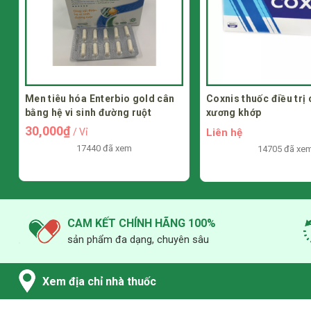
Men tiêu hóa Enterbio gold cân
Coxnis thuốc điều trị
bằng hệ vi sinh đường ruột
xương khớp
30,000₫
Liên hệ
/ Vỉ
17440 đã xem
14705 đã xe
CAM KẾT CHÍNH HÃNG 100%
sản phẩm đa dạng, chuyên sâu
Xem địa chỉ nhà thuốc