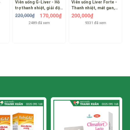
ỗ
Viên uống G-Liver - Hỗ
Viên uống Liver Forte -
trợ thanh nhiệt, giải độc
Thanh nhiệt, mát gan,
và tăng cường chức
giúp giải độc và bảo vệ
170,000₫
200,000₫
220,000₫
năng gan
tế bào gan, tăng cường
2489 đã xem
9331 đã xem
chức năng gan