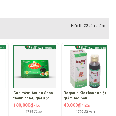
Hiển thị 22 sản phẩm
ợ
Cao mềm Actiso Sapa
Boganic Kid thanh nhiệt
thanh nhiệt, giải độc,
giảm táo bón
mát gan
180,000₫
40,000₫
/ Lọ
/ hộp
1735 đã xem
1570 đã xem