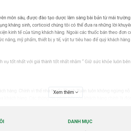
yên môn sâu, được đào tạo dược lâm sàng bài bản từ mái trường 
ụng kháng sinh, corticoid chúng tôi có thể đưa ra những lời khuyê
 kiện kinh tế của từng khách hàng. Ngoài các thuốc bán theo đơn c
ăng, mỹ phẩm, thiết bị y tế, vật tư tiêu hao để quý khách hàng y
vụ tốt nhất với giá thành tốt nhất nhằm “ Giữ sức khỏe luôn bên
ách hàng. Chính vì thế nhà thuốc Thanh Xuân luôn không ngừng nỗ 
Xem thêm
ủa khách hàng. Các thông tin, phản hồi của khách hàng chính là 
n thương hiệu nhà thuốc Thanh Xuân
có chuyên môn tốt, làm việc dưới qui trình quản lý chặt chẽ từ k
ÔI
DANH MỤC
ười dùng - Đúng thuốc - Đúng liều dùng - Đúng cách dùng - Đún