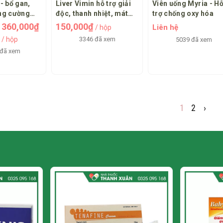
 - bổ gan,
Liver Vimin hỗ trợ giải
Viên uống Myria - H
ăng cường
độc, thanh nhiệt, mát
trợ chống oxy hóa
gan
gan
360,000₫
150,000₫
Liên hệ
/ hộp
/ hộp
3346 đã xem
5039 đã xem
 đã xem
1
2
›