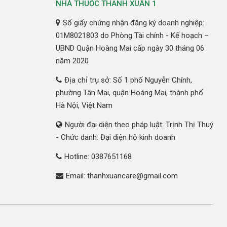
NHÀ THUỐC THANH XUÂN 1
n, giá được niêm yết rõ ràng và cam kết luôn luôn tốt nhất
Số giấy chứng nhận đăng ký doanh nghiệp:
01M8021803 do Phòng Tài chính - Kế hoạch –
UBND Quận Hoàng Mai cấp ngày 30 tháng 06
năm 2020
Địa chỉ trụ sở: Số 1 phố Nguyễn Chính,
phường Tân Mai, quận Hoàng Mai, thành phố
Hà Nội, Việt Nam
Người đại diện theo pháp luật: Trịnh Thị Thuý
- Chức danh: Đại diện hộ kinh doanh
Hotline: 0387651168
Email: thanhxuancare@gmail.com