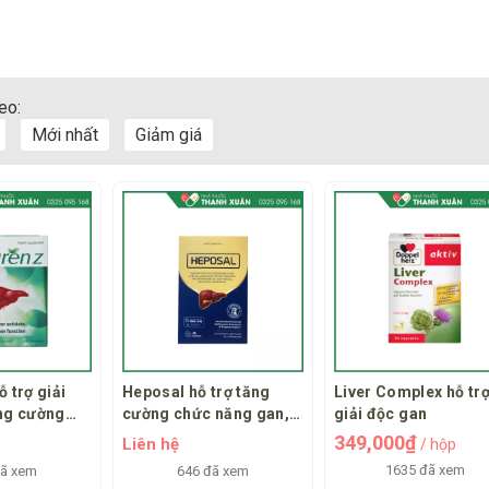
eo:
Mới nhất
Giảm giá
 trợ giải
Heposal hỗ trợ tăng
Liver Complex hỗ tr
ăng cường
cường chức năng gan,
giải độc gan
gan
hồi phục tế bào gan
349,000₫
Liên hệ
/ hộp
trong nhưng trường hợp
1635 đã xem
đã xem
646 đã xem
viêm gan do virus