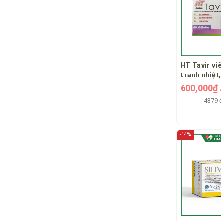
HT Tavir vi
thanh nhiệt
600,000₫
4379 
-14%