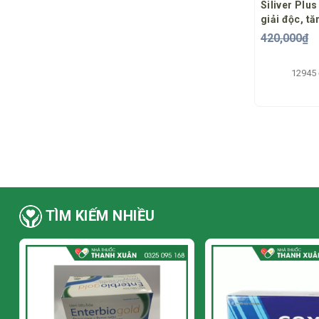
Siliver Plus
giải độc, t
chức năng 
420,000₫
12945
TÌM KIẾM NHIỀU