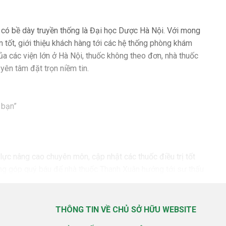
có bề dày truyền thống là Đại học Dược Hà Nội. Với mong
n tốt, giới thiệu khách hàng tới các hệ thống phòng khám
ủa các viện lớn ở Hà Nội, thuốc không theo đơn, nhà thuốc
ên tâm đặt trọn niềm tin.
 bạn”
lực nâng cao chuyên môn, cập nhật các thuốc điều trị tốt
đóng góp quý báu để nhà thuốc Thanh Xuân hướng tới sự thấu
hâu tiếp nhận đơn thuốc, thông tin đến dịch vụ chăm sóc khách
THÔNG TIN VỀ CHỦ SỞ HỮU WEBSITE
g lúc