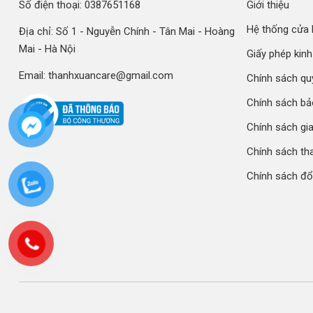
Số điện thoại: 0387651168
Giới thiệu
+ Các sản phẩm bán tại nhà thuốc đều là sản phẩm chính hãng
thị trường.
Hệ thống cửa
Địa chỉ: Số 1 - Nguyễn Chính - Tân Mai - Hoàng
+ Tư vấn thuốc online 24/7
Mai - Hà Nội
Giấy phép kin
+ Hỗ trợ đổi trả, giao hàng tận nơi
Email: thanhxuancare@gmail.com
Chính sách qu
Chính sách b
Chính sách gi
Chính sách th
Chính sách đổi