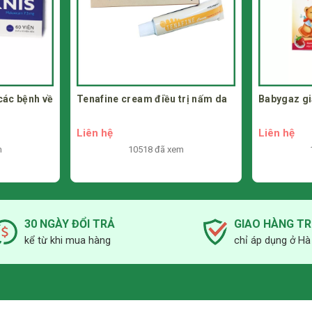
 các bệnh về
Tenafine cream điều trị nấm da
Babygaz gi
Liên hệ
Liên hệ
m
10518 đã xem
30 NGÀY ĐỔI TRẢ
GIAO HÀNG T
kể từ khi mua hàng
chỉ áp dụng ở Hà