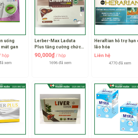
ên uống
Lerber-Max Laduta
HeraRian hỗ trợ hạn
, mát gan
Plus tăng cường chức
lão hóa
năng gan
90,000₫
Liên hệ
/ hộp
/ hộp
đã xem
1696 đã xem
4770 đã xem