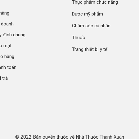
Thực phẩm chức năng
, được thẩm định chất lượng kỹ càng từ khâu đầu vào đến bảo quả
 hàng
Dược mỹ phẩm
h doanh
Chăm sóc cá nhân
y định chung
Thuốc
ảo mật
Trang thiết bị y tế
ao hàng
anh toán
 trả
© 2022 Bản quyền thuộc về Nhà Thuốc Thanh Xuân