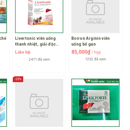
 chế
Livertonic viên uống
Boiron Arginin viên
thanh nhiệt, giải độc
uống bổ gan
gan
85,000₫
Liên hệ
/ hộp
1252 đã xem
2471 đã xem
-23%