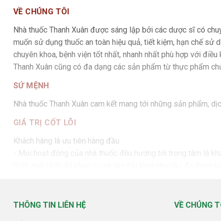
VỀ CHÚNG TÔI
Nhà thuốc Thanh Xuân được sáng lập bởi các dược sĩ có chu
muốn sử dụng thuốc an toàn hiệu quả, tiết kiệm, hạn chế sử d
chuyên khoa, bệnh viện tốt nhất, nhanh nhất phù hợp với điều
Thanh Xuân cũng có đa dạng các sản phẩm từ thực phẩm chức n
SỨ MỆNH
Nhà thuốc Thanh Xuân cam kết mang tới những sản phẩm, dịch 
GIÁ TRỊ CỐT LÕI
Khách hàng là ưu tiên hàng đầu
- Mọi hoạt động của nhà thuốc đều hướng tới trọng tâm là kh
nhất, mới nhất để phục vụ và làm hài lòng nhu cầu đa dạng c
cảm và đưa ra những lời khuyên chân thành tốt nhất.
- Chất lượng sản phẩm, dịch vụ, chuyên môn tốt nhất làm nê
+ Đội ngũ nhân viên của nhà thuốc Thanh Xuân đều là dược sĩ 
THÔNG TIN LIÊN HỆ
VỀ CHÚNG T
hàng sau bán hàng nhằm đảm bảo nguyên tắc 5 Đúng: Đúng ng