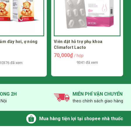
ảm đầy hơi, ợ nóng
Viên đặt hỗ trợ phụ khoa
Climafort Lacto
70,000₫
/ hộp
9341 đã xem
10376 đã xem
RONG 2H
MIỄN PHÍ VẬN CHUYỂN
 Nội
theo chính sách giao hàng
Mua hàng tiện lợi tại shopee nhà thuốc