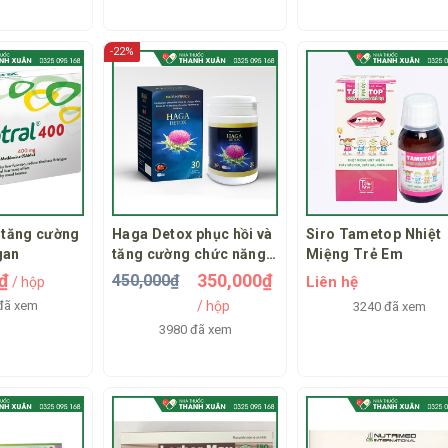
-22%
 tăng cường
Haga Detox phục hồi và
Siro Tametop Nhiệt
gan
tăng cường chức năng
Miệng Trẻ Em
gan
0₫
350,000₫
450,000₫
Liên hệ
/ hộp
đã xem
/ hộp
3240 đã xem
3980 đã xem