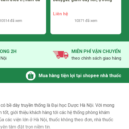
Climafort Lacto
70,000₫
/ hộp
9337 đã xem
10371 đã xem
RONG 2H
MIỄN PHÍ VẬN CHUYỂN
 Nội
theo chính sách giao hàng
Mua hàng tiện lợi tại shopee nhà thuốc
có bề dày truyền thống là Đại học Dược Hà Nội. Với mong
n tốt, giới thiệu khách hàng tới các hệ thống phòng khám
ủa các viện lớn ở Hà Nội, thuốc không theo đơn, nhà thuốc
ên tâm đặt trọn niềm tin.