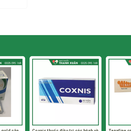
 các bệnh về
Tenafine cream điều trị nấm da
Babygaz gi