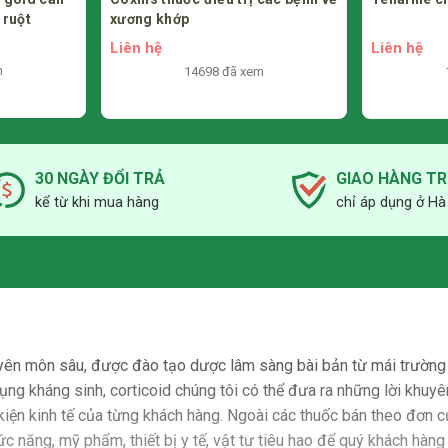
Liên hệ
Liên hệ
m
10514 đã xem
30 NGÀY ĐỔI TRẢ
GIAO HÀNG T
kể từ khi mua hàng
chỉ áp dụng ở Hà
yên môn sâu, được đào tạo dược lâm sàng bài bản từ mái trường 
ụng kháng sinh, corticoid chúng tôi có thể đưa ra những lời khuyê
 kiện kinh tế của từng khách hàng. Ngoài các thuốc bán theo đơn c
ăng, mỹ phẩm, thiết bị y tế, vật tư tiêu hao để quý khách hàng y