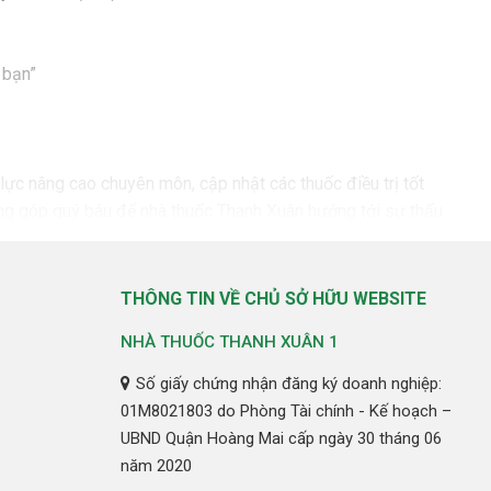
 bạn”
lực nâng cao chuyên môn, cập nhật các thuốc điều trị tốt
đóng góp quý báu để nhà thuốc Thanh Xuân hướng tới sự thấu
hâu tiếp nhận đơn thuốc, thông tin đến dịch vụ chăm sóc khách
THÔNG TIN VỀ CHỦ SỞ HỮU WEBSITE
g lúc
NHÀ THUỐC THANH XUÂN 1
n, giá được niêm yết rõ ràng và cam kết luôn luôn tốt nhất
Số giấy chứng nhận đăng ký doanh nghiệp:
01M8021803 do Phòng Tài chính - Kế hoạch –
UBND Quận Hoàng Mai cấp ngày 30 tháng 06
năm 2020