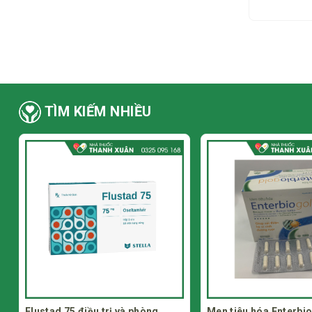
TÌM KIẾM NHIỀU
Men tiêu hóa Enterbio gold cân
Coxnis thuốc điều trị