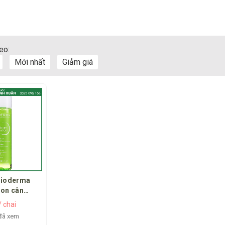
eo:
Mới nhất
Giảm giá
Bioderma
ion cân
 cho da dầu
/ chai
đã xem