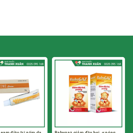
ảm đầy hơi, ợ nóng
Viên đặt hỗ trợ phụ khoa