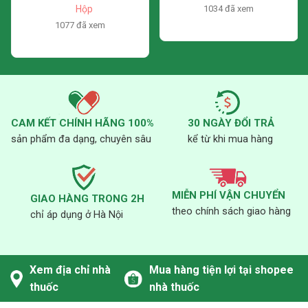
chân lông
nhiên ORGANIC 100
Hộp
1034 đã xem
1077 đã xem
Giá bán sản phẩm Kem chống nắng thiên nhiên ORGANIC
100 trên thị trường hiện nay dao động trong khoảng tùy
từng địa chỉ mua hàng và giá có thể giao động tùy thời điểm.
Mọi người có thể tham khảo giá tại các nhà thuốc khác nhau
để mua được thuốc đảm bảo chất lượng và giá thành hợp lý
nhất.
CAM KẾT CHÍNH HÃNG 100%
30 NGÀY ĐỔI TRẢ
sản phẩm đa dạng, chuyên sâu
kể từ khi mua hàng
“Những thông tin trên chỉ mang tính chất tham khảo, mọi
người nên đến thăm khám và hỏi ý kiến bác sĩ có kiến thức
MIỄN PHÍ VẬN CHUYỂN
GIAO HÀNG TRONG 2H
chuyên môn để sử dụng an toàn và hiệu quả.”
theo chính sách giao hàng
chỉ áp dụng ở Hà Nội
Xem địa chỉ nhà
Mua hàng tiện lợi tại shopee
thuốc
nhà thuốc