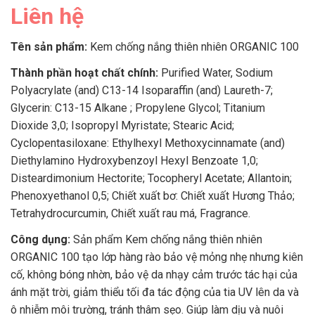
Liên hệ
Tên sản phẩm:
Kem chống nắng thiên nhiên ORGANIC 100
Thành phần hoạt chất chính:
Purified Water, Sodium
Polyacrylate (and) C13-14 Isoparaffin (and) Laureth-7;
Glycerin: C13-15 Alkane ; Propylene Glycol; Titanium
Dioxide 3,0; Isopropyl Myristate; Stearic Acid;
Cyclopentasiloxane: Ethylhexyl Methoxycinnamate (and)
Diethylamino Hydroxybenzoyl Hexyl Benzoate 1,0;
Disteardimonium Hectorite; Tocopheryl Acetate; Allantoin;
Phenoxyethanol 0,5; Chiết xuất bơ: Chiết xuất Hương Thảo;
Tetrahydrocurcumin, Chiết xuất rau má, Fragrance.
Công dụng:
Sản phẩm Kem chống nắng thiên nhiên
ORGANIC 100 tạo lớp hàng rào bảo vệ mỏng nhẹ nhưng kiên
cố, không bóng nhờn, bảo vệ da nhạy cảm trước tác hại của
ánh mặt trời, giảm thiểu tối đa tác động của tia UV lên da và
ô nhiễm môi trường, tránh thâm sẹo. Giúp làm dịu và nuôi