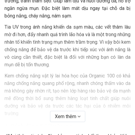
trường, tránh thâm sẹo. Giúp làm dịu và nuôi dưỡng da, hỗ trợ
ngăn ngừa mụn. Đặc biệt làm mát dịu ngay tại chỗ da bị
bỏng nắng, cháy nắng, nám sạm.
Tia UV trong ánh nắng khiến da sạm màu, các vết thâm lâu
mờ đi hơn, đẩy nhanh quá trình lão hóa và là một trong những
nhân tố khiến tình trạng mụn thêm trầm trọng. Vì vậy bôi kem
chống nắng để bảo vệ da trước khi tiếp xúc với ánh nắng là
vô cùng cần thiết, đặc biệt là đối với những bạn có làn da
mụn dễ bị tổn thương.
Kem chống nắng vật lý lai hóa học của Organic 100 có khả
năng chống nắng quang phổ rộng, nhanh chóng thấm vào da
mà không gây nhờn rít, tạo nên lớp hàng rào bảo vệ da mạnh
mẽ đồng thời bổ sung thêm hàng loạt tinh chất giúp nuôi
dưỡng và bảo vệ da trước các tác hại của ô nhiễm môi
trường.
Xem thêm
4. Cách dùng & Liều lượng