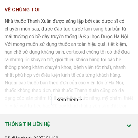
VỀ CHÚNG TÔI
Nhà thuốc Thanh Xuân được sáng lập bởi các dược sĩ có
chuyên môn sâu, được đào tạo dược lâm sàng bài bản từ
mái trường có bề dày truyền thống là Đại học Dược Hà Nội.
Với mong muốn sử dụng thuốc an toàn hiệu quả, tiết kiệm,
hạn chế sử dụng kháng sinh, corticoid chúng tôi có thể đưa
ra những lời khuyên tốt, giới thiệu khách hàng tới các hệ
thống phòng khám chuyên khoa, bệnh viện tốt nhất, nhanh
nhất phù hợp với điều kiện kinh tế của từng khách hàng.
Ngoài các thuốc bán theo đơn của các viện lớn ở Hà Nội,
thuốc không theo đơn, nhà thuốc Thanh Xuân cũng có đa
dạng các sản phẩm từ thực phẩm chức năng, mỹ phẩm, thiết
Xem thêm
bị y tế, vật tư tiêu hao để quý khách hàng yên tâm đặt trọn
niềm tin.
THÔNG TIN LIÊN HỆ
SỨ MỆNH
Nhà thuốc Thanh Xuân cam kết mang tới những sản phẩm,