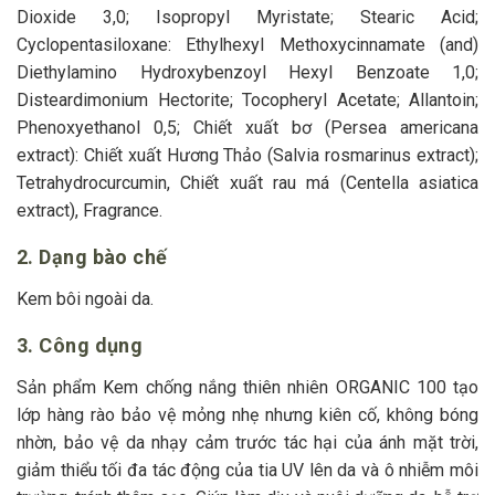
Dioxide 3,0; Isopropyl Myristate; Stearic Acid;
Cyclopentasiloxane: Ethylhexyl Methoxycinnamate (and)
Diethylamino Hydroxybenzoyl Hexyl Benzoate 1,0;
Disteardimonium Hectorite; Tocopheryl Acetate; Allantoin;
Phenoxyethanol 0,5; Chiết xuất bơ (Persea americana
extract): Chiết xuất Hương Thảo (Salvia rosmarinus extract);
Tetrahydrocurcumin, Chiết xuất rau má (Centella asiatica
extract), Fragrance.
2. Dạng bào chế
Kem bôi ngoài da.
3. Công dụng
Sản phẩm Kem chống nắng thiên nhiên ORGANIC 100 tạo
lớp hàng rào bảo vệ mỏng nhẹ nhưng kiên cố, không bóng
nhờn, bảo vệ da nhạy cảm trước tác hại của ánh mặt trời,
giảm thiểu tối đa tác động của tia UV lên da và ô nhiễm môi