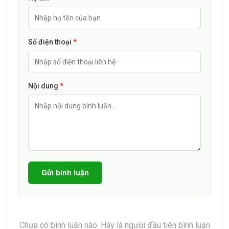
Sản phẩm dành cho mọi đối tượng, mọi loại da, đặc biệt phù
hợp với làn da nhạy cảm, dễ lên mụn hoặc đang bị tổn
Số điện thoại
*
thương do mụn.
6. Bảo quản
Bảo quản sản phẩm Kem chống nắng thiên nhiên ORGANIC
Nội dung
*
100 ở nhiệt độ dưới 30 độ C ở nơi khô ráo, tránh ẩm.
Không để sản phẩm tiếp xúc với ánh nắng mặt trời.
Không dùng sản phẩm Kem chống nắng thiên nhiên
ORGANIC 100 quá hạn ghi trên bao bì.
Để xa tầm tay trẻ em.
Gửi bình luận
Thực phẩm này không phải là thuốc và không có tác dụng
thay thế thuốc chữa bệnh.
7. Mua sản phẩm Kem chống nắng thiên nhiên
Chưa có bình luận nào. Hãy là người đầu tiên bình luận