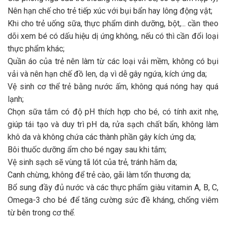
Nên hạn chế cho trẻ tiếp xúc với bụi bẩn hay lông động vật;
Khi cho trẻ uống sữa, thực phẩm dinh dưỡng, bột,... cần theo
dõi xem bé có dấu hiệu dị ứng không, nếu có thì cần đổi loại
thực phẩm khác;
Quần áo của trẻ nên làm từ các loại vải mềm, không có bụi
vải và nên hạn chế đồ len, dạ vì dễ gây ngứa, kích ứng da;
Vệ sinh cơ thể trẻ bằng nước ấm, không quá nóng hay quá
lạnh;
Chọn sữa tắm có độ pH thích hợp cho bé, có tính axit nhẹ,
giúp tái tạo và duy trì pH da, rửa sạch chất bẩn, không làm
khô da và không chứa các thành phần gây kích ứng da;
Bôi thuốc dưỡng ẩm cho bé ngay sau khi tắm;
Vệ sinh sạch sẽ vùng tã lót của trẻ, tránh hăm da;
Canh chừng, không để trẻ cào, gãi làm tổn thương da;
Bổ sung đầy đủ nước và các thực phẩm giàu vitamin A, B, C,
Omega-3 cho bé để tăng cường sức đề kháng, chống viêm
từ bên trong cơ thể.