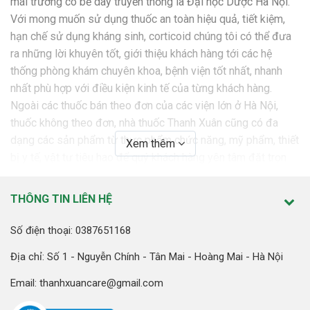
mái trường có bề dày truyền thống là Đại học Dược Hà Nội.
Với mong muốn sử dụng thuốc an toàn hiệu quả, tiết kiệm,
hạn chế sử dụng kháng sinh, corticoid chúng tôi có thể đưa
ra những lời khuyên tốt, giới thiệu khách hàng tới các hệ
thống phòng khám chuyên khoa, bệnh viện tốt nhất, nhanh
nhất phù hợp với điều kiện kinh tế của từng khách hàng.
Ngoài các thuốc bán theo đơn của các viện lớn ở Hà Nội,
thuốc không theo đơn, nhà thuốc Thanh Xuân cũng có đa
dạng các sản phẩm từ thực phẩm chức năng, mỹ phẩm, thiết
Xem thêm
bị y tế, vật tư tiêu hao để quý khách hàng yên tâm đặt trọn
niềm tin.
THÔNG TIN LIÊN HỆ
SỨ MỆNH
Nhà thuốc Thanh Xuân cam kết mang tới những sản phẩm,
Số điện thoại: 0387651168
dịch vụ tốt nhất với giá thành tốt nhất nhằm “ Giữ sức khỏe
Địa chỉ: Số 1 - Nguyễn Chính - Tân Mai - Hoàng Mai - Hà Nội
luôn bên bạn”
Email: thanhxuancare@gmail.com
GIÁ TRỊ CỐT LÕI