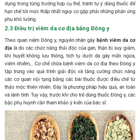
dụng trong từng trường hợp cụ thể, tránh tự ý dùng thuốc để
hạn chế tới mức thấp nhất nguy cơ gặp phải những phản ứng
phụ khó lường.
2.3 Điều trị viêm da cơ địa bằng Đông y
Theo quan niệm Đông y, nguyên nhân gây
bệnh viêm da cơ
địa
là do các chức năng thải độc của gan, thận bị suy giảm,
khí huyết không lưu thông, tích tụ dưới da gây mẩn ngứa,
viêm nhiễm,... Cơ chế chữa bệnh viêm da cơ địa theo Đông y
tập trung vào quá trình giải độc và tăng cường chức năng
các cơ quan nội tạng bằng các bài thuốc được điều chế từ
thảo mộc thiên nhiên. Đây là phương pháp hiệu quả, an toàn
và lành tính. Tuy vậy, trước khi cho trẻ dùng thuốc Đông y, các
bậc phụ huynh cần tham khảo ý kiến của bác sĩ.