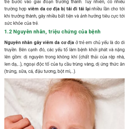
trẻ bước vào giai đoạn trưởng thành. Tuy nhiên, có nhiều
trường hợp
viêm da cơ địa bị tái đi tái lại
nhiều lần cho tới
khi trưởng thành, gây nhiều bất tiện và ảnh hưởng tiêu cực tới
sức khỏe của trẻ.
1.2 Nguyên nhân, triệu chứng của bệnh
Nguyên nhân gây viêm da cơ địa
ở trẻ em chủ yếu là do di
truyền. Bên cạnh đó, các yếu tố làm bệnh khởi phát và nặng
lên gồm: dị nguyên trong không khí (chất thải của rệp nhà,
len dạ,...), ngoại độc tố của tụ cầu trùng vàng, dị ứng thức ăn
(trứng, sữa, cá, đậu tương, bột mì,...).