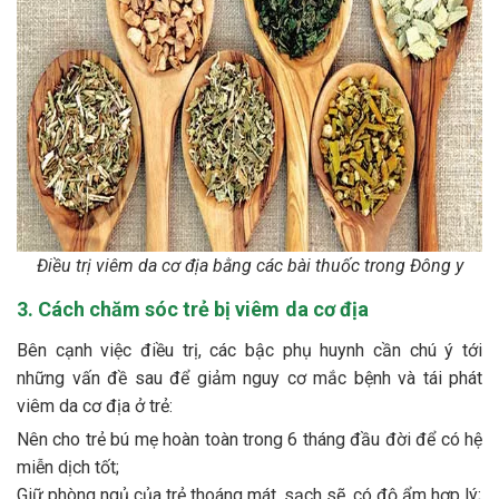
Điều trị viêm da cơ địa bằng các bài thuốc trong Đông y
3. Cách chăm sóc trẻ bị viêm da cơ địa
Bên cạnh việc điều trị, các bậc phụ huynh cần chú ý tới
những vấn đề sau để giảm nguy cơ mắc bệnh và tái phát
viêm da cơ địa ở trẻ:
Nên cho trẻ bú mẹ hoàn toàn trong 6 tháng đầu đời để có hệ
miễn dịch tốt;
Giữ phòng ngủ của trẻ thoáng mát, sạch sẽ, có độ ẩm hợp lý;