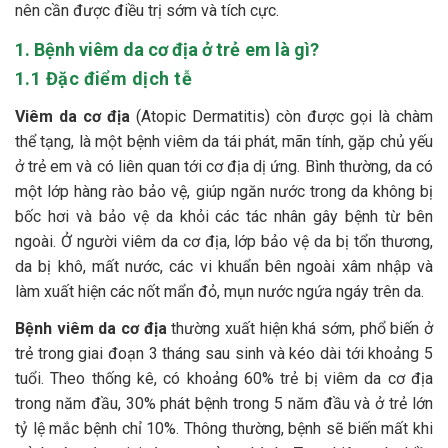
nên cần được điều trị sớm và tích cực.
1. Bệnh viêm da cơ địa ở trẻ em là gì?
1.1 Đặc điểm dịch tễ
Viêm da cơ địa
(Atopic Dermatitis) còn được gọi là chàm
thể tạng, là một bệnh viêm da tái phát, mãn tính, gặp chủ yếu
ở trẻ em và có liên quan tới cơ địa dị ứng. Bình thường, da có
một lớp hàng rào bảo vệ, giúp ngăn nước trong da không bị
bốc hơi và bảo vệ da khỏi các tác nhân gây bệnh từ bên
ngoài. Ở người viêm da cơ địa, lớp bảo vệ da bị tổn thương,
da bị khô, mất nước, các vi khuẩn bên ngoài xâm nhập và
làm xuất hiện các nốt mẩn đỏ, mụn nước ngứa ngáy trên da.
Bệnh viêm da cơ địa
thường xuất hiện khá sớm, phổ biến ở
trẻ trong giai đoạn 3 tháng sau sinh và kéo dài tới khoảng 5
tuổi. Theo thống kê, có khoảng 60% trẻ bị viêm da cơ địa
trong năm đầu, 30% phát bệnh trong 5 năm đầu và ở trẻ lớn
tỷ lệ mắc bệnh chỉ 10%. Thông thường, bệnh sẽ biến mất khi