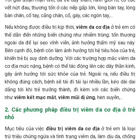
vết nứt đau, thương tổn ở các nếp gấp lớn, lòng bàn tay, lòng
bàn chân, cổ tay, cẳng chân, cổ, gáy, các ngón tay,...
Nếu không được điều trị kịp thời,
viêm da cơ địa
ở trẻ em có
thể dẫn đến những biến chứng như nhiễm trùng; tổn thương
ngoài da để lại sẹo vĩnh viễn, ảnh hưởng thẩm mỹ sau này.
Bên cạnh đó, bệnh còn làm ảnh hưởng tới hệ tiêu hóa của trẻ,
khiến trẻ bị suy dinh dưỡng. Với các trường hợp mắc viêm da
cơ địa mức nặng, bệnh có thể tác động lên các dây thần kinh,
gây ảnh hưởng tới sức khỏe của trẻ. Ngoài ra, nếu điều trị
không đúng cách, bệnh sẽ tái đi tái lại nhiều lần, kéo dài dai
dẳng tới khi trẻ trưởng thành, đi kèm với các biến chứng
như
viêm kết mạc mắt
,
viêm mũi dị ứng
, hen suyễn,...
2. Các phương pháp điều trị viêm da cơ địa ở trẻ
nhỏ
Mục tiêu của việc
điều trị viêm da cơ địa
ở trẻ em là loại
trừ triệu chứng ngứa và tình trạng viêm da, làm dịu da, chống