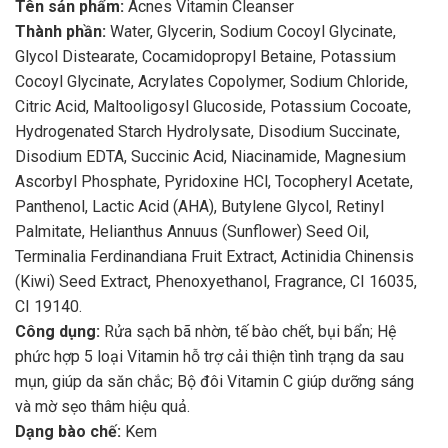
Tên sản phẩm:
Acnes Vitamin Cleanser
Thành phần:
Water, Glycerin, Sodium Cocoyl Glycinate,
Glycol Distearate, Cocamidopropyl Betaine, Potassium
Cocoyl Glycinate, Acrylates Copolymer, Sodium Chloride,
Citric Acid, Maltooligosyl Glucoside, Potassium Cocoate,
Hydrogenated Starch Hydrolysate, Disodium Succinate,
Disodium EDTA, Succinic Acid, Niacinamide, Magnesium
Ascorbyl Phosphate, Pyridoxine HCl, Tocopheryl Acetate,
Panthenol, Lactic Acid (AHA), Butylene Glycol, Retinyl
Palmitate, Helianthus Annuus (Sunflower) Seed Oil,
Terminalia Ferdinandiana Fruit Extract, Actinidia Chinensis
(Kiwi) Seed Extract, Phenoxyethanol, Fragrance, CI 16035,
CI 19140.
Công dụng:
Rửa sạch bã nhờn, tế bào chết, bụi bẩn; Hệ
phức hợp 5 loại Vitamin hỗ trợ cải thiện tình trạng da sau
mụn, giúp da săn chắc; Bộ đôi Vitamin C giúp dưỡng sáng
và mờ sẹo thâm hiệu quả.
Dạng bào chế:
Kem