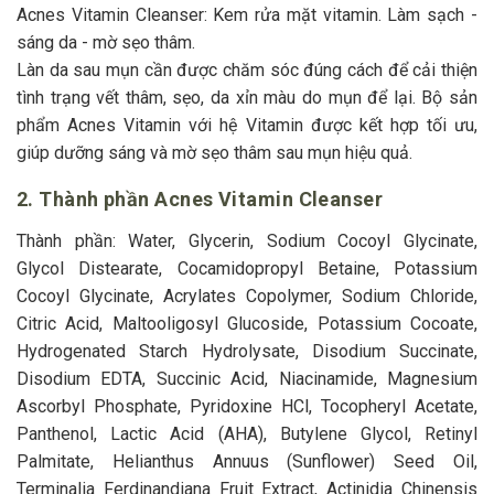
Acnes Vitamin Cleanser: Kem rửa mặt vitamin. Làm sạch -
sáng da - mờ sẹo thâm.
Làn da sau mụn cần được chăm sóc đúng cách để cải thiện
tình trạng vết thâm, sẹo, da xỉn màu do mụn để lại. Bộ sản
phẩm Acnes Vitamin với hệ Vitamin được kết hợp tối ưu,
giúp dưỡng sáng và mờ sẹo thâm sau mụn hiệu quả.
2. Thành phần Acnes Vitamin Cleanser
Thành phần: Water, Glycerin, Sodium Cocoyl Glycinate,
Glycol Distearate, Cocamidopropyl Betaine, Potassium
Cocoyl Glycinate, Acrylates Copolymer, Sodium Chloride,
Citric Acid, Maltooligosyl Glucoside, Potassium Cocoate,
Hydrogenated Starch Hydrolysate, Disodium Succinate,
Disodium EDTA, Succinic Acid, Niacinamide, Magnesium
Ascorbyl Phosphate, Pyridoxine HCl, Tocopheryl Acetate,
Panthenol, Lactic Acid (AHA), Butylene Glycol, Retinyl
Palmitate, Helianthus Annuus (Sunflower) Seed Oil,
Terminalia Ferdinandiana Fruit Extract, Actinidia Chinensis