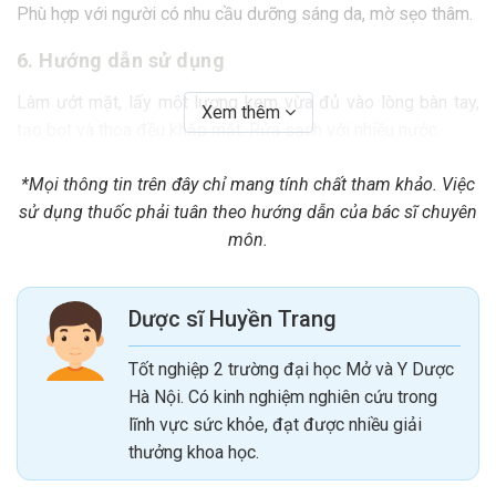
Phù hợp với người có nhu cầu dưỡng sáng da, mờ sẹo thâm.
6. Hướng dẫn sử dụng
Làm ướt mặt, lấy một lượng kem vừa đủ vào lòng bàn tay,
Xem thêm
tạo bọt và thoa đều khắp mặt. Rửa sạch với nhiều nước.
Lưu ý: Nếu da mẩn đỏ, ngứa, khó chịu hay xuất hiện những
*Mọi thông tin trên đây chỉ mang tính chất tham khảo. Việc
triệu chứng bất thường khác, ngưng sử dụng và hỏi ý kiến
sử dụng thuốc phải tuân theo hướng dẫn của bác sĩ chuyên
bác sĩ.
môn.
7. Bảo quản
Bảo quản Acnes Vitamin Cleanser ở nơi khô ráo, thoáng mát,
Dược sĩ Huyền Trang
tránh ánh sáng trực tiếp.
Để xa tầm tay trẻ em
Tốt nghiệp 2 trường đại học Mở và Y Dược
Không dùng quá hạn ghi trên bao bì.
Hà Nội. Có kinh nghiệm nghiên cứu trong
lĩnh vực sức khỏe, đạt được nhiều giải
8. Mua Acnes Vitamin Cleanser ở đâu?
thưởng khoa học.
Sản phẩm Acnes Vitamin Cleanser có bán tại các nhà thuốc