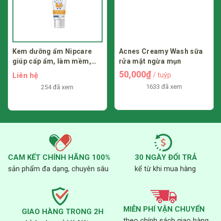
Kem dưỡng ẩm Nipcare
Acnes Creamy Wash sữa
giúp cấp ẩm, làm mềm,
rửa mặt ngừa mụn
dịu da
50,000₫
Liên hệ
/ tuýp
1633 đã xem
254 đã xem
CAM KẾT CHÍNH HÃNG 100%
30 NGÀY ĐỔI TRẢ
sản phẩm đa dạng, chuyên sâu
kể từ khi mua hàng
MIỄN PHÍ VẬN CHUYỂN
GIAO HÀNG TRONG 2H
theo chính sách giao hàng