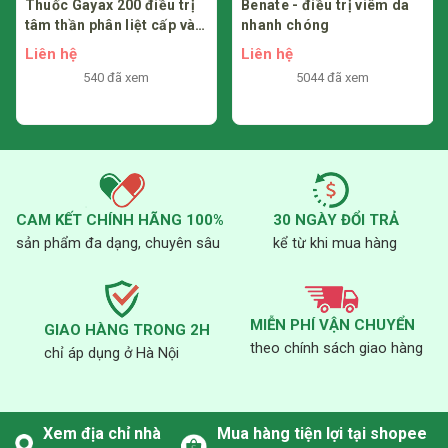
Thuốc Gayax 200 điều trị
Benate - điều trị viêm da
(duy trì thông khí và sử dụng adrenalin, oxygen, kháng
tâm thần phân liệt cấp và
nhanh chóng
histamin, tiêm tĩnh mạch corticosteroid).
mạn tính
Liên hệ
Liên hệ
540 đã xem
5044 đã xem
Các trường hợp bị viêm đại tràng giả mạc nhẹ, thường chỉ
cần ngừng thuốc. Các trường hợp thể vừa và nặng, cần lưu ý
bổ sung dịch và chất điện giải, bổ sung protein và uống
metronidazol.
CAM KẾT CHÍNH HÃNG 100%
30 NGÀY ĐỔI TRẢ
Thông báo cho bác sĩ các tác dụng không mong muốn bạn
sản phẩm đa dạng, chuyên sâu
kể từ khi mua hàng
gặp phải khi sử dụng thuốc.
8. Tương tác thuốc
MIỄN PHÍ VẬN CHUYỂN
GIAO HÀNG TRONG 2H
Dùng đồng thời với thuốc lợi tiểu giữ kali, các thuốc bổ sung
theo chính sách giao hàng
chỉ áp dụng ở Hà Nội
kali hoặc các chất muối thay thế chứa kali có thể dẫn đến
tăng kali huyết thanh và ở bệnh nhân suy tim dẫn đến tăng
creatinin huyết thanh.
Xem địa chỉ nhà
Mua hàng tiện lợi tại shopee
Cholestyramin gắn kết với cefadroxil ở ruột làm chậm sự