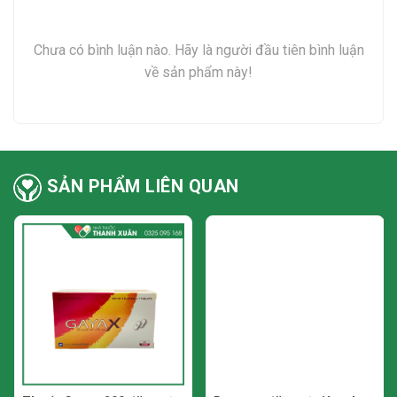
Da: Ban đỏ đa dạng, hội chứng Stevens - Johnson,
Chưa có bình luận nào. Hãy là người đầu tiên bình luận
pemphigus thông thường, hoại tử biểu bì nhiễm độc (hội
về sản phẩm này!
chứng Lyell), phù mạch.
Gan: Vàng da ứ mật, tăng nhẹ AST, ALT, viêm gan.
Thận: Nhiễm độc thận có tăng tạm thời urê và creatinin máu,
viêm thận kẽ có hồi phục.
SẢN PHẨM LIÊN QUAN
Thần kinh trung ương: Co giật (khi dùng liều cao và khi suy
giảm chức năng thận), đau đầu, tình trạng kích động.
Bộ phận khác: Đau khớp.
Thông báo cho thầy thuốc tác dụng không mong muốn gặp
phải khi sử dụng thuốc.
Hướng dẫn xử trí tác dụng không mong muốn
Ngừng sử dụng cefadroxil. Trong trường hợp dị ứng hoặc
phản ứng quá mẫn nghiêm trọng, cần tiến hành điều trị hỗ trợ