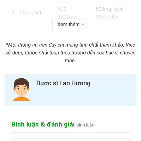
500 -
500mg, cách
0 - 10ml/phút
1000mg
36 giờ/lần
Xem thêm
500 -
500mg, cách
10 - 25ml/phút
1000mg
24 giờ/lần
*Mọi thông tin trên đây chỉ mang tính chất tham khảo. Việc
sử dụng thuốc phải tuân theo hướng dẫn của bác sĩ chuyên
môn.
500 -
500mg, cách
25 - 50ml/phút
1000mg
12 giờ/lần
Dược sĩ Lan Hương
6. Chống chỉ định
Không dùng Droxikid cho bệnh nhân dị ứng với kháng sinh
nhóm cephalosporin.
Bình luận & đánh giá
0 bình luận
7. Tác dụng phụ