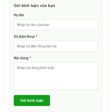
Gửi bình luận của bạn
Thường gặp:
Tiêu hóa: Buồn nôn, nôn, đau bụng, tiêu chảy.
Họ tên
Ít gặp:
Máu: Tăng bạch cầu ưa eosin.
Số điện thoại
*
Da: Ban da dạng sần, ngoại ban, nổi mày đay, ngứa.
Gan: Tăng transaminase có hồi phục.
Nội dung
*
Tiết niệu - sinh dục: Đau tinh hoàn, viêm âm đạo, bệnh nấm
Candida, ngứa bộ phận sinh dục.
Hiếm gặp:
Toàn thân: Phản ứng phản vệ, bệnh huyết thanh, sốt.
Máu: Giảm bạch cầu trung tính, giảm tiểu cầu, thiếu máu tan
Gửi bình luận
máu, thử nghiệm Coombs dương tính.
Tiêu hóa: Viêm đại tràng giả mạc, rối loạn tiêu hóa.