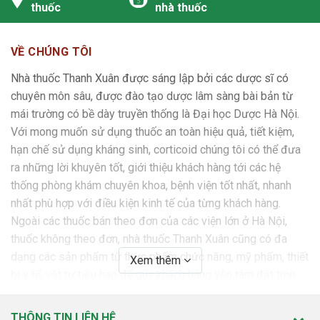
thuốc
nhà thuốc
hấp thu của thuốc.
Dùng cefadroxil với probenecid có thể làm giảm bài tiết
VỀ CHÚNG TÔI
cefadroxil.
Nhà thuốc Thanh Xuân được sáng lập bởi các dược sĩ có
Dùng cefadroxil cùng với furosemid, aminoglycosid có thể
chuyên môn sâu, được đào tạo dược lâm sàng bài bản từ
hiệp đồng tăng độc tính với thận.
mái trường có bề dày truyền thống là Đại học Dược Hà Nội.
Với mong muốn sử dụng thuốc an toàn hiệu quả, tiết kiệm,
9. Thận trọng khi sử dụng
hạn chế sử dụng kháng sinh, corticoid chúng tôi có thể đưa
- Thận trọng sử dụng thuốc ở bệnh nhân bị dị ứng với kháng
ra những lời khuyên tốt, giới thiệu khách hàng tới các hệ
sinh penicillin, bệnh nhân suy thận, bệnh nhân bị bệnh đường
thống phòng khám chuyên khoa, bệnh viện tốt nhất, nhanh
tiêu hóa.
nhất phù hợp với điều kiện kinh tế của từng khách hàng.
Ngoài các thuốc bán theo đơn của các viện lớn ở Hà Nội,
- Dùng cefadroxil dài ngày có thể làm phát triển quá mức các
thuốc không theo đơn, nhà thuốc Thanh Xuân cũng có đa
chủng không nhạy cảm. Cần theo dõi bệnh nhân cẩn thận,
dạng các sản phẩm từ thực phẩm chức năng, mỹ phẩm, thiết
nếu bội nhiễm, phải ngừng sử dụng thuốc.
Xem thêm
bị y tế, vật tư tiêu hao để quý khách hàng yên tâm đặt trọn
10. Dùng cho phụ nữ có thai và cho con bú
niềm tin.
Chỉ sử dụng trong trường hợp thật cần thiết và khi lợi ích
THÔNG TIN LIÊN HỆ
SỨ MỆNH