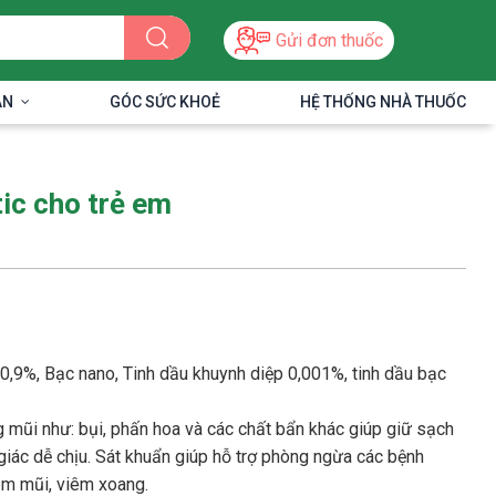
Gửi đơn thuốc
ÂN
GÓC SỨC KHOẺ
HỆ THỐNG NHÀ THUỐC
tic cho trẻ em
 0,9%, Bạc nano, Tinh dầu khuynh diệp 0,001%, tinh dầu bạc
 mũi như: bụi, phấn hoa và các chất bẩn khác giúp giữ sạch
iác dễ chịu. Sát khuẩn giúp hỗ trợ phòng ngừa các bệnh
êm mũi, viêm xoang.