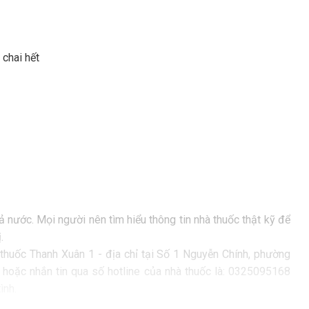
 chai hết
ả nước. Mọi người nên tìm hiểu thông tin nhà thuốc thật kỹ để
.
thuốc Thanh Xuân 1 - địa chỉ tại Số 1 Nguyễn Chính, phường
 hoặc nhắn tin qua số hotline của nhà thuốc là: 0325095168
ình.