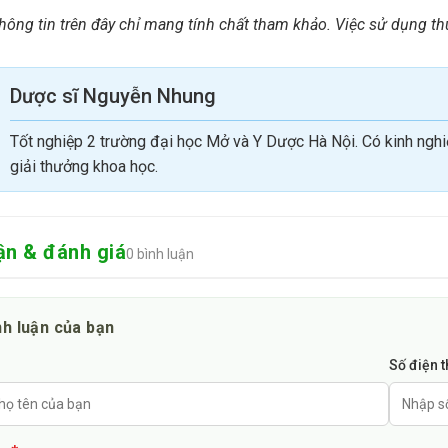
n
hông tin trên đây chỉ mang tính chất tham khảo. Việc sử dụng t
dịch vệ sinh mũi Sinotic trên thị trường hiện nay dao động trong
y thời điểm. Mọi người có thể tham khảo giá tại các nhà thuốc 
Dược sĩ Nguyễn Nhung
 tin trên chỉ mang tính chất tham khảo, mọi người nên đến th
Tốt nghiệp 2 trường đại học Mở và Y Dược Hà Nội. Có kinh nghi
và hiệu quả.”
giải thưởng khoa học.
ận & đánh giá
0 bình luận
nh luận của bạn
Số điện 