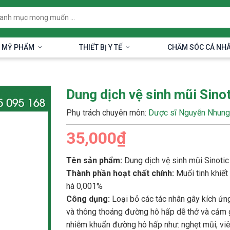
 MỸ PHẨM
THIẾT BỊ Y TẾ
CHĂM SÓC CÁ NH
m
Dung dịch vệ sinh mũi Sino
Phụ trách chuyên môn:
Dược sĩ Nguyễn Nhung
35,000₫
Tên sản phẩm:
Dung dịch vệ sinh mũi Sinotic
Thành phần hoạt chất chính:
Muối tinh khiết
hà 0,001%
Công dụng:
Loại bỏ các tác nhân gây kích ứng
và thông thoáng đường hô hấp dễ thở và cảm g
nhiễm khuẩn đường hô hấp như: nghẹt mũi, vi