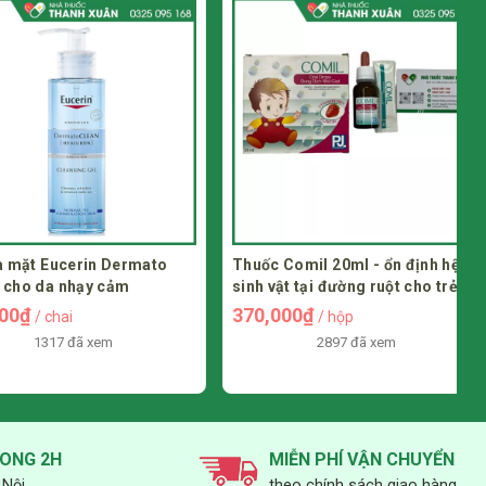
t Eucerin Dermato
Thuốc Comil 20ml - ổn định hệ vi
 da nhạy cảm
sinh vật tại đường ruột cho trẻ
₫
370,000₫
/ chai
/ hộp
1317 đã xem
2897 đã xem
RONG 2H
MIỄN PHÍ VẬN CHUYỂN
 Nội
theo chính sách giao hàng