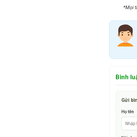
10. Giá bá
*Mọi t
Giá bán Dung 
giao động tù
hợp lý nhất.
“Những thông
dụng an toàn 
Bình lu
Gửi bì
Họ tên