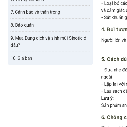
- Loại bỏ cá
và cảm giác 
7. Cảnh báo và thận trọng
- Sát khuẩn 
8. Bảo quản
4. Đối tư
9. Mua Dung dịch vệ sinh mũi Sinotic ở
Ngư
đâu?
10. Giá bán
5. Cách dù
- Đưa nhẹ đầ
ngoài
- Lặp lại với
- Lau sạch đ
Lưu ý:
Sản phẩm an t
6. Chống c