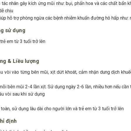
c tác nhân gây kích ứng mũi như: bụi, phấn hoa và các chất bẩn 
dễ chịu
giúp hỗ trợ phòng ngừa các bệnh nhiễm khuẩn đường hô hấp như: 
ợng sử dụng
ời lớn và trẻ em 
ng & Liều lượng
u vòi vào từng bên mũi, xịt dứt khoát, cảm nhận dung dịch khuế
 mỗi bên mũi 2-4 lần xịt. Sử dụng ngày 2-6 lần, nhiều hơn nếu cần 
ầu vòi sau khi sử dụng
oàn, sử dụng lâu dài cho người lớn và trẻ em từ 3 tuổi trở lên
hỉ định