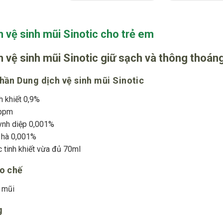
h vệ sinh mũi Sinotic cho trẻ em
 vệ sinh mũi Sinotic giữ sạch và thông thoán
hần Dung dịch vệ sinh mũi Sinotic
h khiết 0,9%
0ppm
ynh diệp 0,001%
 hà 0,001%
c tinh khiết vừa đủ 70ml
ào chế
t mũi
g