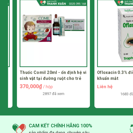
Thuốc Comil 20ml - ổn định hệ vi
Ofloxacin 0.3% điều t
sinh vật tại đường ruột cho trẻ
khuẩn mắt
370,000₫
Liên hệ
/ hộp
2897 đã xem
1683 đã xem
CAM KẾT CHÍNH HÃNG 100%
sản phẩm đa dạng, chuyên sâu