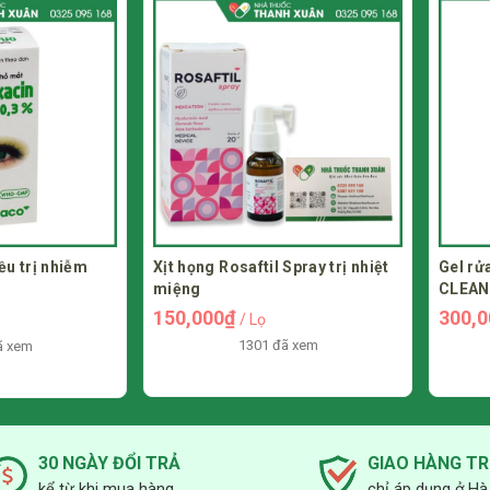
rị nhiễm
Xịt họng Rosaftil Spray trị nhiệt
Gel rửa mặ
miệng
CLEAN cho
150,000₫
300,000
/ Lọ
1301 đã xem
30 NGÀY ĐỔI TRẢ
GIAO HÀNG T
kể từ khi mua hàng
chỉ áp dụng ở Hà