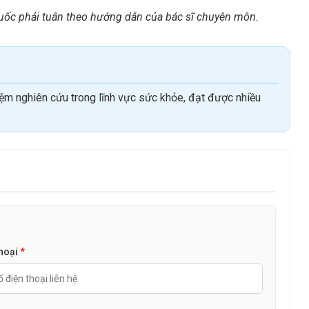
huốc phải tuân theo hướng dẫn của bác sĩ chuyên môn.
 khoảng 35.000/lọ gói tùy từng địa chỉ mua hàng và giá có thể
khác nhau để mua được thuốc đảm bảo chất lượng và giá thành
ăm khám và hỏi ý kiến bác sĩ có kiến thức chuyên môn để sử
ệm nghiên cứu trong lĩnh vực sức khỏe, đạt được nhiều
thoại
*