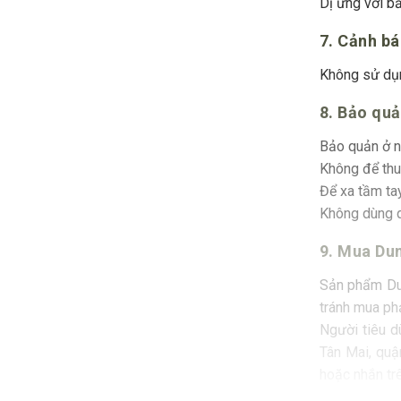
Dị ứng với b
7. Cảnh bá
Không sử dụn
8. Bảo qu
Bảo quản ở nơ
Không để thuố
Để xa tầm ta
Không dùng q
9. Mua Dun
Sản phẩm Dung
tránh mua phả
Người tiêu d
Tân Mai, quậ
hoặc nhắn tr