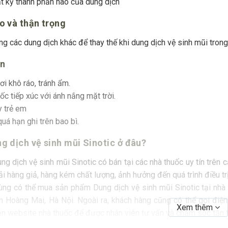
ất kỳ thành phần nào của dung dịch
o và thận trọng
g các dung dịch khác để thay thế khi dung dịch vệ sinh mũi trong
ản
i khô ráo, tránh ẩm.
c tiếp xúc với ánh nắng mặt trời.
y trẻ em
uá hạn ghi trên bao bì.
g dịch vệ sinh mũi Sinotic ở đâu?
 dịch vệ sinh mũi Sinotic có bán tại các nhà thuốc uy tín trên c
i hàng giả, hàng kém chất lượng, ảnh hưởng đến quá trình điều trị
ùng có thể mua sản phẩm Dung dịch vệ sinh mũi Sinotic tại nhà 
n Hoàng Mai, Hà Nội. Ngoài ra, khách hàng cũng có thể gọi điện
Xem thêm
ên website nhà thuốc để được nhân viên tư vấn và chăm sóc tận t