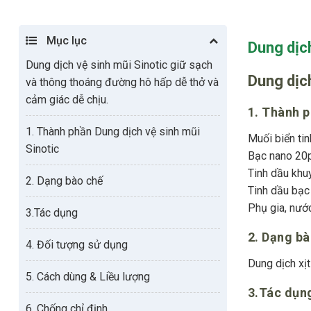
Mục lục
Dung dịc
Dung dịch vệ sinh mũi Sinotic giữ sạch
Dung dịch
và thông thoáng đường hô hấp dễ thở và
cảm giác dễ chịu.
1. Thành p
1. Thành phần Dung dịch vệ sinh mũi
Muối biển tin
Sinotic
Bạc nano 2
Tinh dầu khu
2. Dạng bào chế
Tinh dầu bạc
Phụ gia, nướ
3.Tác dụng
2. Dạng b
4. Đối tượng sử dụng
Dung dịch xị
5. Cách dùng & Liều lượng
3.Tác dụn
6. Chống chỉ định