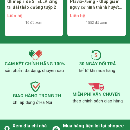
Glimepiride STELLA 2mg
Plavix-75mg - GIúp giảm
huyết
trị đái tháo đường tuýp 2
nguy cơ hình thành huyết
Chưa
Giảm số lượng tế bào
khối
Liên hệ
Liên hệ
biết
lympho (**)
16 đã xem
1552 đã xem
Trên
hệ
Ít gặp
Dị ứng, mẫn cảm
miễn
dịch
CAM KẾT CHÍNH HÃNG 100%
30 NGÀY ĐỔI TRẢ
sản phẩm đa dạng, chuyên sâu
kể từ khi mua hàng
Rối
loạn
chuyển
Thường
Chán ăn
MIỄN PHÍ VẬN CHUYỂN
hóa và
gặp
GIAO HÀNG TRONG 2H
theo chính sách giao hàng
dinh
chỉ áp dụng ở Hà Nội
dưỡng
Xem địa chỉ nhà
Mua hàng tiện lợi tại shopee
Rối