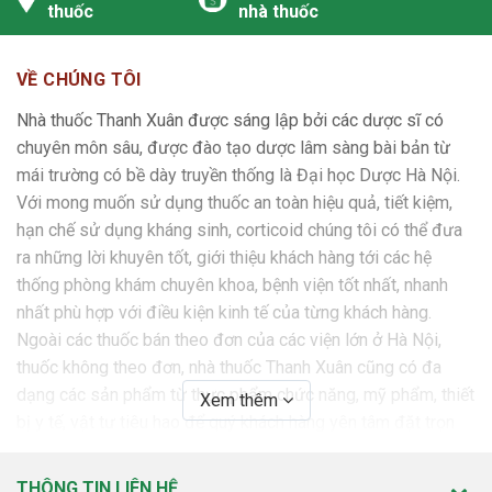
Rất
thuốc
nhà thuốc
loạn
thường
Căng thẳng, mất ngủ
tâm
gặp
thần
VỀ CHÚNG TÔI
Nhà thuốc Thanh Xuân được sáng lập bởi các dược sĩ có
Rất
chuyên môn sâu, được đào tạo dược lâm sàng bài bản từ
thường
Đau đầu, chóng mặt
mái trường có bề dày truyền thống là Đại học Dược Hà Nội.
gặp
Với mong muốn sử dụng thuốc an toàn hiệu quả, tiết kiệm,
Rối
hạn chế sử dụng kháng sinh, corticoid chúng tôi có thể đưa
loạn
ra những lời khuyên tốt, giới thiệu khách hàng tới các hệ
hệ
Thường
Hội chứng ống cổ tay, dị
thống phòng khám chuyên khoa, bệnh viện tốt nhất, nhanh
thần
gặp
cảm
nhất phù hợp với điều kiện kinh tế của từng khách hàng.
kinh
Ngoài các thuốc bán theo đơn của các viện lớn ở Hà Nội,
Hiếm
thuốc không theo đơn, nhà thuốc Thanh Xuân cũng có đa
Tình trạng lơ mơ
gặp
dạng các sản phẩm từ thực phẩm chức năng, mỹ phẩm, thiết
Xem thêm
bị y tế, vật tư tiêu hao để quý khách hàng yên tâm đặt trọn
niềm tin.
Rối
Rất
loạn
thường
Nóng bừng
THÔNG TIN LIÊN HỆ
SỨ MỆNH