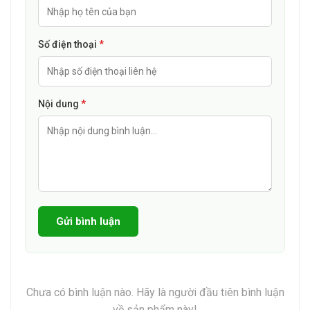
- Điều trị nhiễm khuẩn do vi khuẩn kỵ khí sau phẫu thuật: có
thể uống hoặc tiêm tiêm tĩnh mạch với liều 20-30mg/kg,
Số điện thoại
*
cách 12 giờ 1 lần trong 3 ngày.
Người suy thận: sự thải trừ thuốc không thay đổi nhiều ở
người suy thận, do đó không cần chỉnh liều.
Suy thận có thẩm phân: cho bổ sung thêm 1 liều trước khi
Nội dung
*
thẩm phân. Cho liều bổ sung 500mg mỗi ngày nếu liều dùng
mỗi ngày là 2g hoặc 250mg mỗi ngày nếu liều dùng là 1g
mỗi ngày.
6. Chống chỉ định
Quá mẫn cảm với các dẫn chất của imidazol hay với bất kỳ
Gửi bình luận
thành phần nào của thuốc.
7. Tác dụng phụ
Các tác dụng không mong muốn có thể gặp phải:
Chưa có bình luận nào. Hãy là người đầu tiên bình luận
- Máu và hệ bạch huyết: Hiếm gặp: mất bạch cầu hạt, giảm
về sản phẩm này!