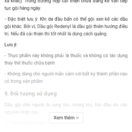
xả khác). Trong trường hợp cải thiện chưa đáng kể vẫn tiếp
tục gội hàng ngày.
- Đặc biệt lưu ý: Khi da đầu bẩn có thể gội xen kẽ các dầu
gội khác. Bởi vì, Dầu gội Redenyl là dầu gội thiên hướng điều
trị. Nếu đã cải thiện thì tốt nhất là dùng cách quãng.
Lưu ý:
- Thực phẩm này không phải là thuốc và không có tác dụng
thay thế thuốc chữa bệnh
- Không dùng cho người mẫn cảm với bất kỳ thành phần nào
có trong sản phẩm
5. Đối tượng sử dụng
Dầu gội cho người bị rụng tóc, mỏng tóc, hói đầu do các
nguyên nhân sau:
Xem thêm
1. Tăng tiết bã nhờn