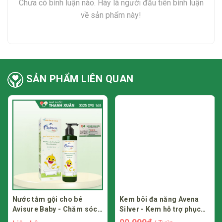
Chưa có bình luận nào. Hãy là người đầu tiên bình luận
đầu, nấm
về sản phẩm này!
Giá bán REDENNYL Dầu gội trị gàu, viêm da đầu, nấm trên
thị trường hiện nay dao động trong khoảng /chai tùy
từng địa chỉ mua hàng và giá có thể dao động tùy thời điểm.
Mọi người có thể tham khảo giá tại các nhà thuốc khác nhau
để mua được thuốc đảm bảo chất lượng và giá thành hợp lý
SẢN PHẨM LIÊN QUAN
nhất.
“Những thông tin trên chỉ mang tính chất tham khảo, mọi
người nên đến thăm khám và hỏi ý kiến bác sĩ có kiến thức
chuyên môn để sử dụng an toàn và hiệu quả.”
Nước tắm gội cho bé
Kem bôi đa năng Avena
Avisure Baby - Chăm sóc
Silver - Kem hỗ trợ phục
và bảo vệ da bé
hồi da, làm lành sẹo