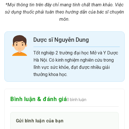
2. Da dầu
*Mọi thông tin trên đây chỉ mang tính chất tham khảo. Việc
sử dụng thuốc phải tuân theo hướng dẫn của bác sĩ chuyên
3. Nấm da đầu
môn.
4. Bệnh vẩy nến
5. Gàu
Dược sĩ Nguyễn Dung
6. Lang ben
Tốt nghiệp 2 trường đại học Mở và Y Dược
6. Bảo quản
Hà Nội. Có kinh nghiệm nghiên cứu trong
lĩnh vực sức khỏe, đạt được nhiều giải
Bảo quản REDENNYL Dầu gội trị gàu, viêm da đầu, nấm ở
thưởng khoa học.
nhiệt độ dưới 30 độ C ở nơi khô ráo, tránh ẩm.
Không để sản phẩm tiếp xúc với ánh nắng mặt trời.
Không dùng REDENNYL Dầu gội trị gàu, viêm da đầu, nấm
Bình luận & đánh giá
0 bình luận
quá hạn ghi trên bao bì.
Để xa tầm tay trẻ em.
Gửi bình luận của bạn
7. Mua sản phẩm REDENNYL Dầu gội trị gàu,