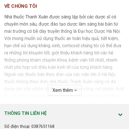
VỀ CHÚNG TÔI
Nhà thuốc Thanh Xuân được sáng lập bởi các dược sĩ có
chuyên môn sâu, được đào tạo dược lâm sàng bài bản từ
mái trường có bề dày truyền thống là Đại học Dược Hà Nội.
Với mong muốn sử dụng thuốc an toàn hiệu quả, tiết kiệm,
hạn chế sử dụng kháng sinh, corticoid chúng tôi có thể đưa
ra những lời khuyên tốt, giới thiệu khách hàng tới các hệ
thống phòng khám chuyên khoa, bệnh viện tốt nhất, nhanh
nhất phù hợp với điều kiện kinh tế của từng khách hàng.
Ngoài các thuốc bán theo đơn của các viện lớn ở Hà Nội,
thuốc không theo đơn, nhà thuốc Thanh Xuân cũng có đa
dạng các sản phẩm từ thực phẩm chức năng, mỹ phẩm, thiết
Xem thêm
bị y tế, vật tư tiêu hao để quý khách hàng yên tâm đặt trọn
niềm tin.
THÔNG TIN LIÊN HỆ
SỨ MỆNH
Nhà thuốc Thanh Xuân cam kết mang tới những sản phẩm,
Số điện thoại: 0387651168