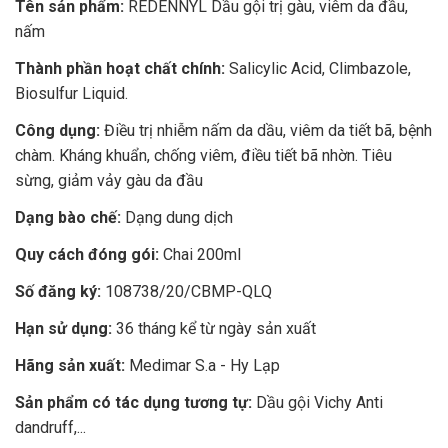
Tên sản phẩm:
REDENNYL Dầu gội trị gàu, viêm da đầu,
nấm
Thành phần hoạt chất chính:
Salicylic Acid, Climbazole,
Biosulfur Liquid.
Công dụng:
Điều trị nhiễm nấm da dầu, viêm da tiết bã, bệnh
chàm. Kháng khuẩn, chống viêm, điều tiết bã nhờn. Tiêu
sừng, giảm vảy gàu da đầu
Dạng bào chế:
Dạng dung dịch
Quy cách đóng gói:
Chai 200ml
Số đăng ký:
108738/20/CBMP-QLQ
Hạn sử dụng:
36 tháng kể từ ngày sản xuất
Hãng sản xuất:
Medimar S.a - Hy Lạp
Sản phẩm có tác dụng tương tự:
Dầu gội Vichy Anti
dandruff,...