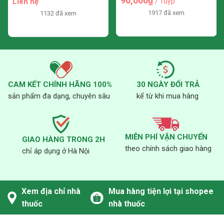
90,000₫
Liên hệ
/ Tuýp
1917 đã xem
1132 đã xem
CAM KẾT CHÍNH HÃNG 100%
30 NGÀY ĐỔI TRẢ
sản phẩm đa dạng, chuyên sâu
kể từ khi mua hàng
MIỄN PHÍ VẬN CHUYỂN
GIAO HÀNG TRONG 2H
theo chính sách giao hàng
chỉ áp dụng ở Hà Nội
Xem địa chỉ nhà
Mua hàng tiện lợi tại shopee
thuốc
nhà thuốc