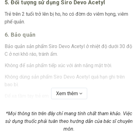
5. Đối tượng sử dụng Siro Devo Acetyl
Trẻ trên 2 tuổi trở lên bị ho, ho có đờm do viêm họng, viêm
phế quản.
6. Bảo quản
Bảo quản sản phẩm Siro Devo Acetyl ở nhiệt độ dưới 30 độ
C ở nơi khô ráo, tránh ẩm.
Không để sản phẩm tiếp xúc với ánh nắng mặt trời.
Không dùng sản phẩm Siro Devo Acetyl quá hạn ghi trên
bao bì.
Xem thêm
Để xa tầm tay trẻ em.
Thực phẩm này không phải là thuốc và không có tác dụng
*Mọi thông tin trên đây chỉ mang tính chất tham khảo. Việc
thay thế thuốc chữa bệnh.
sử dụng thuốc phải tuân theo hướng dẫn của bác sĩ chuyên
7. Mua sản phẩm Siro Devo Acetyl ở đâu?
môn.