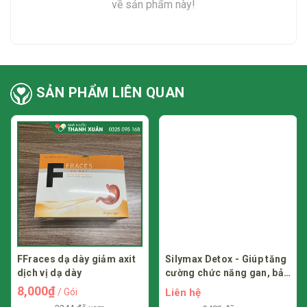
về sản phẩm này!
SẢN PHẨM LIÊN QUAN
FFraces dạ dày giảm axit
Silymax Detox - Giúp tăng
dịch vị dạ dày
cường chức năng gan, bảo
vệ gan
8,000₫
Liên hệ
/ Gói