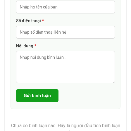
có thể giao động tùy thời điểm. Mọi người có thể tham khảo
giá tại các nhà thuốc khác nhau để mua được thuốc đảm bảo
chất lượng và giá thành hợp lý nhất.
Số điện thoại
*
“Những thông tin trên chỉ mang tính chất tham khảo, mọi
Nội dung
*
người nên đến thăm khám và hỏi ý kiến bác sĩ có kiến thức
chuyên môn để sử dụng an toàn và hiệu quả.”
Gửi bình luận
Chưa có bình luận nào. Hãy là người đầu tiên bình luận