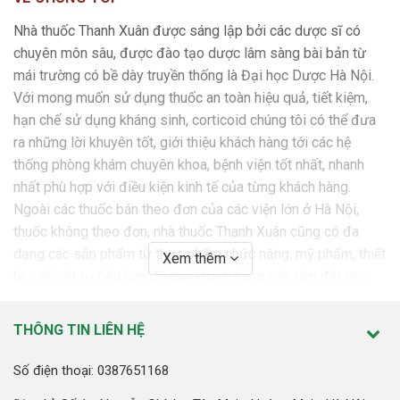
Nhà thuốc Thanh Xuân được sáng lập bởi các dược sĩ có
chuyên môn sâu, được đào tạo dược lâm sàng bài bản từ
mái trường có bề dày truyền thống là Đại học Dược Hà Nội.
Với mong muốn sử dụng thuốc an toàn hiệu quả, tiết kiệm,
hạn chế sử dụng kháng sinh, corticoid chúng tôi có thể đưa
ra những lời khuyên tốt, giới thiệu khách hàng tới các hệ
thống phòng khám chuyên khoa, bệnh viện tốt nhất, nhanh
nhất phù hợp với điều kiện kinh tế của từng khách hàng.
Ngoài các thuốc bán theo đơn của các viện lớn ở Hà Nội,
thuốc không theo đơn, nhà thuốc Thanh Xuân cũng có đa
dạng các sản phẩm từ thực phẩm chức năng, mỹ phẩm, thiết
Xem thêm
bị y tế, vật tư tiêu hao để quý khách hàng yên tâm đặt trọn
niềm tin.
THÔNG TIN LIÊN HỆ
SỨ MỆNH
Nhà thuốc Thanh Xuân cam kết mang tới những sản phẩm,
Số điện thoại: 0387651168
dịch vụ tốt nhất với giá thành tốt nhất nhằm “ Giữ sức khỏe