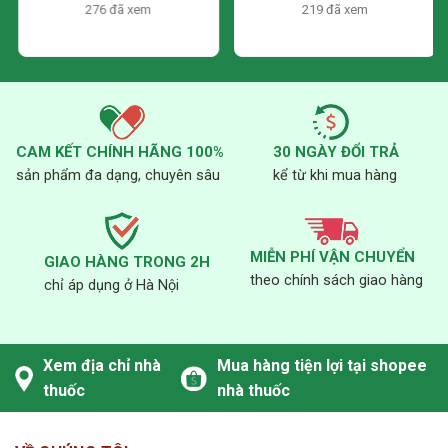
đến 4 lần
276 đã xem
219 đã xem
Zollinger-Ellison, loét dạ
dày-tá tràng
2/3 liều bình
Nhẹ
50-79
thường hàng ngày,
chia 2 đến 3 lần
CAM KẾT CHÍNH HÃNG 100%
30 NGÀY ĐỔI TRẢ
sản phẩm đa dạng, chuyên sâu
kể từ khi mua hàng
1/3 liều bình
Trung
30-49
thường hàng ngày,
bình
chia 2 lần
MIỄN PHÍ VẬN CHUYỂN
GIAO HÀNG TRONG 2H
theo chính sách giao hàng
chỉ áp dụng ở Hà Nội
1/6 liều bình
Nặng
<30
thường hàng ngày,
1 lần mỗi ngày
Xem địa chỉ nhà
Mua hàng tiện lợi tại shopee
thuốc
nhà thuốc
Suy thận
giai đoạn
_
Chống chỉ định