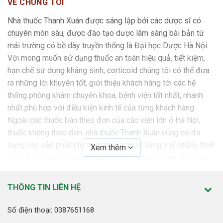
VỀ CHÚNG TÔI
cuối
Nhà thuốc Thanh Xuân được sáng lập bởi các dược sĩ có
chuyên môn sâu, được đào tạo dược lâm sàng bài bản từ
Bệnh nhân suy gan
mái trường có bề dày truyền thống là Đại học Dược Hà Nội.
Không cần điều chỉnh liều cho bệnh nhân chỉ bị suy gan.
Với mong muốn sử dụng thuốc an toàn hiệu quả, tiết kiệm,
Ở bệnh nhân suy gan kèm theo suy thận, cần điều chỉnh
hạn chế sử dụng kháng sinh, corticoid chúng tôi có thể đưa
liều (xem mục “Điều chỉnh liều cho bệnh nhân suy thận”
ra những lời khuyên tốt, giới thiệu khách hàng tới các hệ
ở trên).
thống phòng khám chuyên khoa, bệnh viện tốt nhất, nhanh
nhất phù hợp với điều kiện kinh tế của từng khách hàng.
Cách dùng:
Ngoài các thuốc bán theo đơn của các viện lớn ở Hà Nội,
Khi cần thiết phải dùng thuốc theo đường tiêm (ví dụ
thuốc không theo đơn, nhà thuốc Thanh Xuân cũng có đa
khó nuốt, hôn mê), có thể dùng thuốc tiêm piracetam
dạng các sản phẩm từ thực phẩm chức năng, mỹ phẩm, thiết
Xem thêm
qua đường tĩnh mạch. Thuốc được tiêm tĩnh mạch trong
bị y tế, vật tư tiêu hao để quý khách hàng yên tâm đặt trọn
vòng vài phút, không cần phải pha loãng trước khi tiêm.
niềm tin.
6. Chống chỉ định
THÔNG TIN LIÊN HỆ
SỨ MỆNH
Quá mẫn với piracetam, với các dẫn chất khác của
Nhà thuốc Thanh Xuân cam kết mang tới những sản phẩm,
Số điện thoại: 0387651168
pyrrolidone hay với bất kỳ thành phần nào khác của
dịch vụ tốt nhất với giá thành tốt nhất nhằm “ Giữ sức khỏe
thuốc.