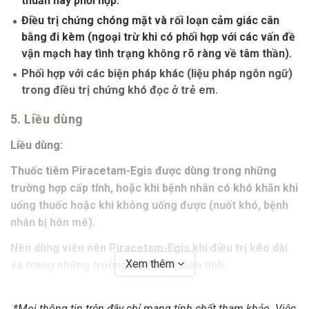
thuần hay phối hợp.
Điều trị chứng chóng mặt và rối loạn cảm giác cân
bằng đi kèm (ngoại trừ khi có phối hợp với các vấn đề
vận mạch hay tình trạng không rõ ràng về tâm thần).
Phối hợp với các biện pháp khác (liệu pháp ngôn ngữ)
trong điều trị chứng khó đọc ở trẻ em.
5. Liều dùng
Liều dùng:
Thuốc tiêm Piracetam-Egis được dùng trong những
trường hợp cấp tính, hoặc khi bệnh nhân có khó khăn khi
uống thuốc hoặc khi không uống được (nuốt khó, bệnh
nhân bị hôn mê).
Nên dùng viên nén Piracetam-Egis khi điều trị kéo dài
Xem thêm
và trong những trường hợp bệnh mãn tính.
Điều trị các hội chứng tâm thần thực thể:
*Mọi thông tin trên đây chỉ mang tính chất tham khảo. Việc