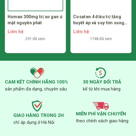
“Những thông tin trên chỉ mang tính chất tham khảo, mọi
người nên đến thăm khám và hỏi ý kiến bác sĩ có kiến thức
Homan 300mg trị xơ gan ứ
Cosaten 4 điều trị tăng
chuyên môn để sử dụng an toàn và hiệu quả.”
mật nguyên phát
huyết áp và suy tim sung
huyết
Liên hệ
Liên hệ
291 đã xem
1748 đã xem
CAM KẾT CHÍNH HÃNG 100%
30 NGÀY ĐỔI TRẢ
sản phẩm đa dạng, chuyên sâu
kể từ khi mua hàng
MIỄN PHÍ VẬN CHUYỂN
GIAO HÀNG TRONG 2H
theo chính sách giao hàng
chỉ áp dụng ở Hà Nội