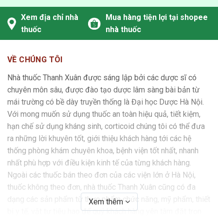
Xem địa chỉ nhà
Mua hàng tiện lợi tại shopee
thuốc
nhà thuốc
VỀ CHÚNG TÔI
Nhà thuốc Thanh Xuân được sáng lập bởi các dược sĩ có
chuyên môn sâu, được đào tạo dược lâm sàng bài bản từ
mái trường có bề dày truyền thống là Đại học Dược Hà Nội.
Với mong muốn sử dụng thuốc an toàn hiệu quả, tiết kiệm,
hạn chế sử dụng kháng sinh, corticoid chúng tôi có thể đưa
ra những lời khuyên tốt, giới thiệu khách hàng tới các hệ
thống phòng khám chuyên khoa, bệnh viện tốt nhất, nhanh
nhất phù hợp với điều kiện kinh tế của từng khách hàng.
Ngoài các thuốc bán theo đơn của các viện lớn ở Hà Nội,
thuốc không theo đơn, nhà thuốc Thanh Xuân cũng có đa
dạng các sản phẩm từ thực phẩm chức năng, mỹ phẩm, thiết
Xem thêm
bị y tế, vật tư tiêu hao để quý khách hàng yên tâm đặt trọn