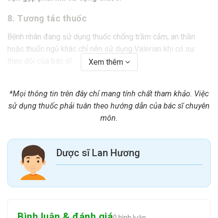
8. Tương tác thuốc
Bệnh nhân đang sử dụng thuốc chống trầm cảm, an thần
hoặc thuốc ngủ khác chỉ nên sử dụng Valerian khi có sự
theo dõi của bác sĩ.
Xem thêm
9. Thận trọng khi sử dụng
*Mọi thông tin trên đây chỉ mang tính chất tham khảo. Việc
Không nên sử dụng cho bệnh nhân khi cần vận hành máy
sử dụng thuốc phải tuân theo hướng dẫn của bác sĩ chuyên
móc hay lái xe. Bệnh nhân đang sử dụng thuốc chống trầm
môn.
cảm, an thần hoặc thuốc ngủ khác chỉ nên sử dụng Valertan
khi có sự theo dõi của Bác sĩ.
Dược sĩ Lan Hương
10. Dùng cho phụ nữ có thai và cho con bú
Không có số liệu nghiên cứu, tuy nhiên cũng như các thuốc
khác, không nên sử dụng cho phụ nữ có thai và cho con bú
nếu không có ý kiến của bác sĩ.
Bình luận & đánh giá
0 bình luận