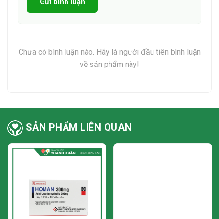
Gửi bình luận
Mọi người nên tìm hiểu thông tin nhà thuốc thật kỹ để tránh
mua phải hàng giả, hàng kém chất lượng, ảnh hưởng đến quá
trình điều trị.
Nếu mọi người ở khu vực Hà Nội có thể mua thuốc có sẵn ở
Chưa có bình luận nào. Hãy là người đầu tiên bình luận
nhà thuốc Thanh Xuân 1 - địa chỉ tại Số 1 Nguyễn Chính,
về sản phẩm này!
phường Tân Mai, quận Hoàng Mai, Hà Nội. Ngoài ra, mọi
người cũng có thể gọi điện hoặc nhắn tin qua số hotline của
nhà thuốc là: 0325095168 - 0387651168 hoặc nhắn trên
website nhà thuốc để được nhân viên tư vấn và chăm sóc
tận tình.
SẢN PHẨM LIÊN QUAN
15. Giá bán
Giá bán thuốc Valian-X trên thị trường hiện nay dao động
trong khoảng tùy từng địa chỉ mua hàng và giá có thể
giao động tùy thời điểm. Mọi người có thể tham khảo giá tại
các nhà thuốc khác nhau để mua được thuốc đảm bảo chất
lượng và giá thành hợp lý nhất.