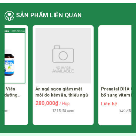
SẢN PHẨM LIÊN QUAN
Ăn ngủ ngon giảm mệt
Prenatal DHA Gold giúp
mỏi do kém ăn, thiếu ngủ
bổ sung vitamin và
khoáng chất trong giai
280,000₫
Liên hệ
/ Hộp
đoạn thai kỳ
1215 đã xem
349 đã xem