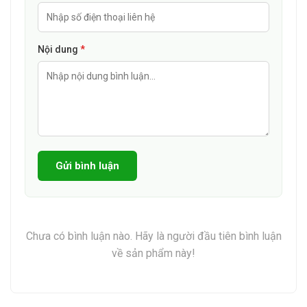
người có thể tham khảo giá tại các nhà thuốc khác nhau
để mua được thuốc đảm bảo chất lượng và giá thành
Nội dung
*
hợp lý nhất.
“Những thông tin trên chỉ mang tính chất tham khảo,
mọi người nên đến thăm khám và hỏi ý kiến bác sĩ có
kiến thức chuyên môn để sử dụng an toàn và hiệu quả.”
Gửi bình luận
Chưa có bình luận nào. Hãy là người đầu tiên bình luận
về sản phẩm này!