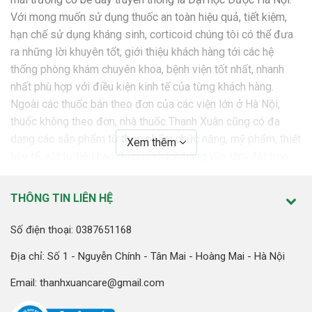
Với mong muốn sử dụng thuốc an toàn hiệu quả, tiết kiệm,
hạn chế sử dụng kháng sinh, corticoid chúng tôi có thể đưa
ra những lời khuyên tốt, giới thiệu khách hàng tới các hệ
thống phòng khám chuyên khoa, bệnh viện tốt nhất, nhanh
nhất phù hợp với điều kiện kinh tế của từng khách hàng.
Ngoài các thuốc bán theo đơn của các viện lớn ở Hà Nội,
thuốc không theo đơn, nhà thuốc Thanh Xuân cũng có đa
dạng các sản phẩm từ thực phẩm chức năng, mỹ phẩm, thiết
Xem thêm
bị y tế, vật tư tiêu hao để quý khách hàng yên tâm đặt trọn
niềm tin.
THÔNG TIN LIÊN HỆ
SỨ MỆNH
Nhà thuốc Thanh Xuân cam kết mang tới những sản phẩm,
Số điện thoại: 0387651168
dịch vụ tốt nhất với giá thành tốt nhất nhằm “ Giữ sức khỏe
Địa chỉ: Số 1 - Nguyễn Chính - Tân Mai - Hoàng Mai - Hà Nội
luôn bên bạn”
Email: thanhxuancare@gmail.com
GIÁ TRỊ CỐT LÕI