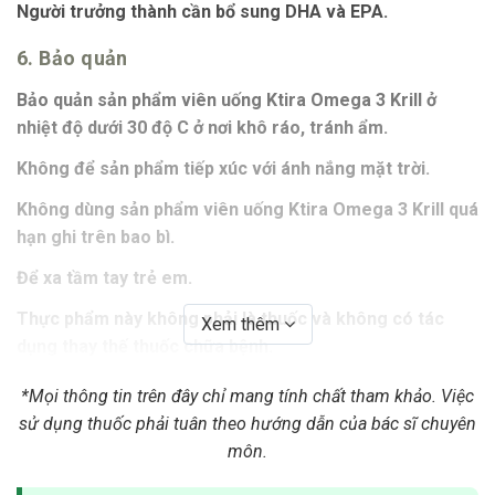
Người trưởng thành cần bổ sung DHA và EPA.
6. Bảo quản
Bảo quản sản phẩm viên uống Ktira Omega 3 Krill ở
nhiệt độ dưới 30 độ C ở nơi khô ráo, tránh ẩm.
Không để sản phẩm tiếp xúc với ánh nắng mặt trời.
Không dùng sản phẩm viên uống Ktira Omega 3 Krill quá
hạn ghi trên bao bì.
Để xa tầm tay trẻ em.
Thực phẩm này không phải là thuốc và không có tác
Xem thêm
dụng thay thế thuốc chữa bệnh.
7. Mua sản phẩm Ktira Omega 3 Krill ở đâu?
*Mọi thông tin trên đây chỉ mang tính chất tham khảo. Việc
sử dụng thuốc phải tuân theo hướng dẫn của bác sĩ chuyên
Hiện nay, sản phẩm Ktira Omega 3 Krill là sản phẩm hỗ
môn.
trợ bảo vệ sức khoẻ, tuy nhiên bạn cần nói rõ các triệu
chứng để được nhân viên y tế tư vấn và hỗ trợ. Sản