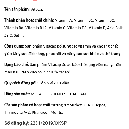
Tên sản phẩm:
Vitacap
Thành phần hoạt chất chính:
Vitamin A, Vitamin B1, Vitamin B2,
Vitamin B6, Vitamin B12, Vitamin C, Vitamin D3, Vitamin E, Acid Folic,
ZinC, Sắt,...
Công dụng:
Sản phẩm Vitacap bổ sung các vitamin và khoáng chất
giúp tăng sức đề kháng, phục hồi và nâng cao sức khỏe và thể trạng.
Dạng bào chế:
Sản phẩm Vitacap được bào chế dạng viên nang mềm
màu nâu, trên viên có in chữ “Vitacap”
Quy cách đóng gói:
Hộp 5 vỉ x 10 viên
Hãng sản xuất:
MEGA LIFESCIENCES - THÁI LAN
Các sản phẩm có hoạt chất tương tự:
Surbex-Z, A-Z Depot,
Thymovita A-Z, Phargreen Munti,..
Số đăng ký:
2231/2019/ĐKSP