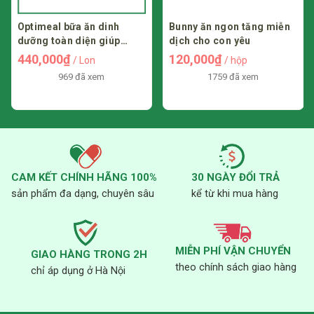
đến thăm khám và hỏi ý kiến bác sĩ có kiến thức chuyên môn để sử
dụng an toàn và hiệu quả.”
Optimeal bữa ăn dinh
Bunny ăn ngon tăng miễn
dưỡng toàn diện giúp
dịch cho con yêu
kiểm soát cân nặng và hỗ
440,000₫
120,000₫
/ Lon
/ hộp
trợ với người rối loạn
969 đã xem
1759 đã xem
chuyển hoá
CAM KẾT CHÍNH HÃNG 100%
30 NGÀY ĐỔI TRẢ
sản phẩm đa dạng, chuyên sâu
kể từ khi mua hàng
MIỄN PHÍ VẬN CHUYỂN
GIAO HÀNG TRONG 2H
theo chính sách giao hàng
chỉ áp dụng ở Hà Nội