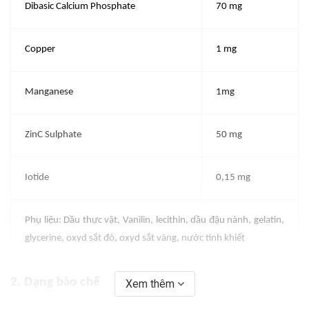
Dibasic Calcium Phosphate
70 mg
Copper
1 mg
Manganese
1mg
ZinC Sulphate
50 mg
Iotide
0,15 mg
Phụ liệu: Dầu thực vật, Vanilin, lecithin, dầu đậu nành, gelatin,
glycerine, oxyd sắt đỏ, oxyd sắt vàng, nước tinh khiết
2. Dạng bào chế
Xem thêm