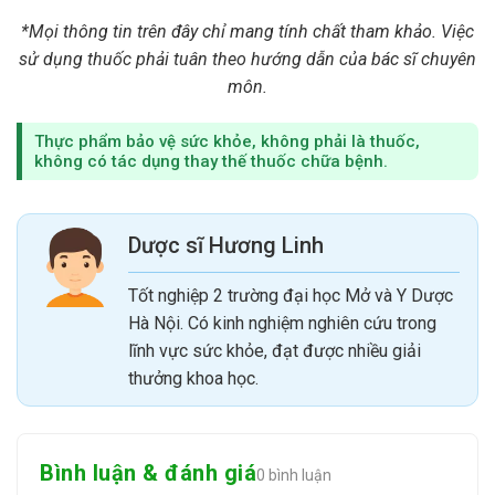
Sản phẩm Vitacap được bào chế dạng viên nang mềm màu nâu, trên
*Mọi thông tin trên đây chỉ mang tính chất tham khảo. Việc
viên có in chữ “Vitacap”
sử dụng thuốc phải tuân theo hướng dẫn của bác sĩ chuyên
3. Công dụng của Vitacap
môn.
Bổ sung vitamin và khoáng chất cho chế độ ăn uống dinh dưỡng mất
Thực phẩm bảo vệ sức khỏe, không phải là thuốc,
cân bằng hoặc do nhu cầu tăng cao của cơ thể giúp phục hồi sức khỏe
không có tác dụng thay thế thuốc chữa bệnh.
và thể trạng
Thực phẩm này không phải là thuốc và không có tác dụng thay thế
Dược sĩ Hương Linh
thuốc chữa bệnh
Tốt nghiệp 2 trường đại học Mở và Y Dược
4. Đối tượng sử dụng viên uống Vitacap
Hà Nội. Có kinh nghiệm nghiên cứu trong
- Trẻ em trên 10 tuổi, người trưởng thành, phụ nữ có thai, cho con
lĩnh vực sức khỏe, đạt được nhiều giải
bú, người ăn uống mất cân bằng vitamin và khoáng chất
thưởng khoa học.
- Người có sức đề kháng và khả năng miễn dịch kém
5. Cách dùng & Liều lượng
Bình luận & đánh giá
0 bình luận