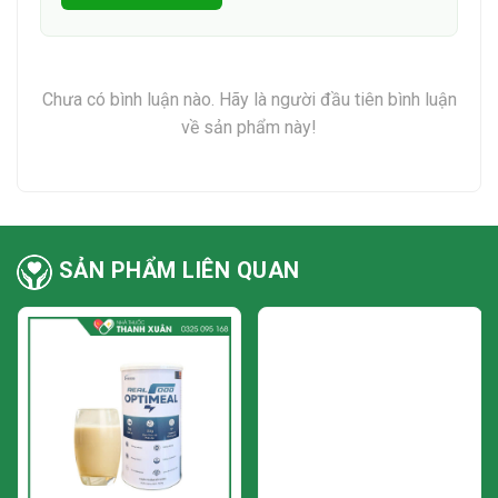
người nên tìm hiểu thông tin nhà thuốc thật kỹ để tránh mua phải
hàng giả, hàng kém chất lượng, ảnh hưởng đến quá trình điều trị.
Người tiêu dùng có thể mua viên uống Vitacap tại nhà thuốc Thanh
Chưa có bình luận nào. Hãy là người đầu tiên bình luận
Xuân 1 - địa chỉ tại Số 1 Nguyễn Chính, phường Tân Mai, quận Hoàng
về sản phẩm này!
Mai, Hà Nội. Ngoài ra, khách hàng cũng có thể gọi điện hoặc nhắn tin
qua số hotline của nhà thuốc là: 0325095168 hoặc nhắn trên website
nhà thuốc để được nhân viên tư vấn và chăm sóc tận tình.
8. Giá bán
SẢN PHẨM LIÊN QUAN
Giá bán viên uống Vitacap trên thị trường hiện nay dao động trong
khoảng 3000/ viên vfa 30.000/vỉ 10 viên tùy từng địa chỉ mua hàng
và giá có thể giao động tùy thời điểm. Mọi người có thể tham khảo giá
tại các nhà thuốc khác nhau để mua được thuốc đảm bảo chất lượng
và giá thành hợp lý nhất.
“Những thông tin trên chỉ mang tính chất tham khảo, mọi người nên