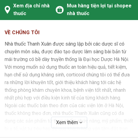
Xem địa chỉ nhà
Mua hàng tiện lợi tại shopee
thuốc
nhà thuốc
VỀ CHÚNG TÔI
Nhà thuốc Thanh Xuân được sáng lập bởi các dược sĩ có
chuyên môn sâu, được đào tạo dược lâm sàng bài bản từ
mái trường có bề dày truyền thống là Đại học Dược Hà Nội.
Với mong muốn sử dụng thuốc an toàn hiệu quả, tiết kiệm,
hạn chế sử dụng kháng sinh, corticoid chúng tôi có thể đưa
ra những lời khuyên tốt, giới thiệu khách hàng tới các hệ
thống phòng khám chuyên khoa, bệnh viện tốt nhất, nhanh
nhất phù hợp với điều kiện kinh tế của từng khách hàng.
Ngoài các thuốc bán theo đơn của các viện lớn ở Hà Nội,
thuốc không theo đơn, nhà thuốc Thanh Xuân cũng có đa
dạng các sản phẩm từ thực phẩm chức năng, mỹ phẩm, thiết
Xem thêm
bị y tế, vật tư tiêu hao để quý khách hàng yên tâm đặt trọn
niềm tin.