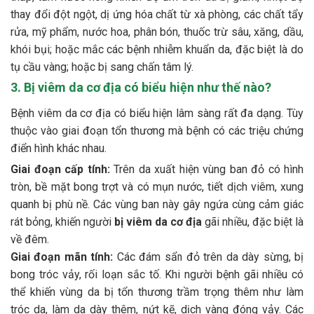
thay đổi đột ngột, dị ứng hóa chất từ xà phòng, các chất tẩy
rửa, mỹ phẩm, nước hoa, phân bón, thuốc trừ sâu, xăng, dầu,
khói bụi; hoặc mắc các bệnh nhiễm khuẩn da, đặc biệt là do
tụ cầu vàng; hoặc bị sang chấn tâm lý.
3. Bị viêm da cơ địa có biểu hiện như thế nào?
Bệnh viêm da cơ địa có biểu hiện lâm sàng rất đa dạng. Tùy
thuộc vào giai đoạn tổn thương mà bệnh có các triệu chứng
điển hình khác nhau.
Giai đoạn cấp tính:
Trên da xuất hiện vùng ban đỏ có hình
tròn, bề mặt bong trợt và có mụn nước, tiết dịch viêm, xung
quanh bị phù nề. Các vùng ban này gây ngứa cùng cảm giác
rát bỏng, khiến người
bị viêm da cơ địa
gãi nhiều, đặc biệt là
về đêm.
Giai đoạn mãn tính:
Các đám sẩn đỏ trên da dày sừng, bị
bong tróc vảy, rối loạn sắc tố. Khi người bệnh gãi nhiều có
thể khiến vùng da bị tổn thương trầm trọng thêm như làm
tróc da, làm da dày thêm, nứt kẽ, dịch vàng đóng vảy. Các