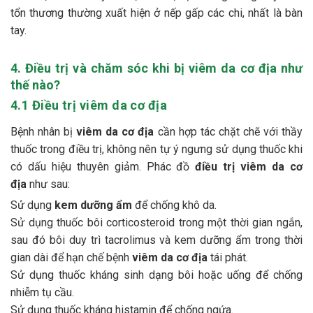
tổn thương thường xuất hiện ở nếp gấp các chi, nhất là bàn
tay.
4. Điều trị và chăm sóc khi bị viêm da cơ địa như
thế nào?
4.1 Điều trị viêm da cơ địa
Bệnh nhân bị
viêm da cơ địa
cần hợp tác chặt chẽ với thầy
thuốc trong điều trị, không nên tự ý ngưng sử dụng thuốc khi
có dấu hiệu thuyên giảm. Phác đồ
điều trị viêm da cơ
địa
như sau:
Sử dụng
kem dưỡng ẩm
để chống khô da.
Sử dụng thuốc bôi corticosteroid trong một thời gian ngắn,
sau đó bôi duy trì tacrolimus và kem dưỡng ẩm trong thời
gian dài để hạn chế bệnh
viêm da cơ địa
tái phát.
Sử dụng thuốc kháng sinh dạng bôi hoặc uống để chống
nhiễm tụ cầu.
Sử dụng thuốc kháng histamin để chống ngứa.